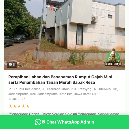
📷 8
Perapihan Lahan dan Penanaman Rumput Gajah Mini
serta Penambahan Tanah Merah Bapak Reza
📍 Cibubur Residence, Jl. Alternatif Cibubur Jl. Transyogi, RT.003/RW.018,
Jatisampurna, Kec. Jatisampurna, Kota Bks, Jawa Barat 17433
📅 Jul 2026
★
★
★
★
★
"Pengerjaan Cepat , Bayar Setelah Selesai Pengerjaan, Sangat aman
transaksi dengan tukang..."
💬 Chat WhatsApp Admin