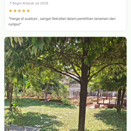
📍 Bogor Kota,
📅 Jul 2026
★
★
★
★
★
"Harga di suaikan , sangat fleksibel dalam pemilihan tanaman dan
rumput"