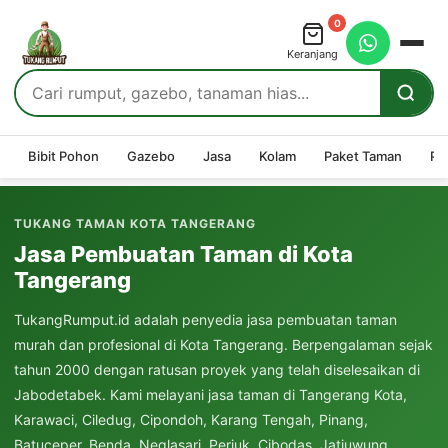
0
Keranjang
Bibit Pohon
Gazebo
Jasa
Kolam
Paket Taman
Pe
TUKANG TAMAN KOTA TANGERANG
Jasa Pembuatan Taman di Kota
Tangerang
TukangRumput.id adalah penyedia jasa pembuatan taman
murah dan profesional di Kota Tangerang. Berpengalaman sejak
tahun 2000 dengan ratusan proyek yang telah diselesaikan di
Jabodetabek. Kami melayani jasa taman di Tangerang Kota,
Karawaci, Ciledug, Cipondoh, Karang Tengah, Pinang,
Batuceper, Benda, Neglasari, Periuk, Cibodas, Jatiuwung,