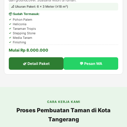
dan groundcover. Suasana resort di rumah.
📐 Ukuran Paket: 6 × 3 Meter (±18 m²)
📦 Sudah Termasuk:
Pohon Palem
Heliconia
Tanaman Tropis
Stepping Stone
Media Tanam
Finishing
Mulai Rp 8.000.000
🌿 Detail Paket
💬 Pesan WA
CARA KERJA KAMI
Proses Pembuatan Taman di Kota
Tangerang