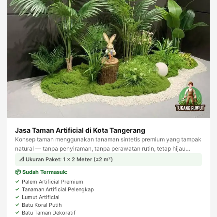
Jasa Taman Artificial di Kota Tangerang
Konsep taman menggunakan tanaman sintetis premium yang tampak
natural — tanpa penyiraman, tanpa perawatan rutin, tetap hijau
sepanjang tahun. Solusi ideal untuk area indoor.
📐 Ukuran Paket: 1 × 2 Meter (±2 m²)
📦 Sudah Termasuk:
Palem Artificial Premium
Tanaman Artificial Pelengkap
Lumut Artificial
Batu Koral Putih
Batu Taman Dekoratif