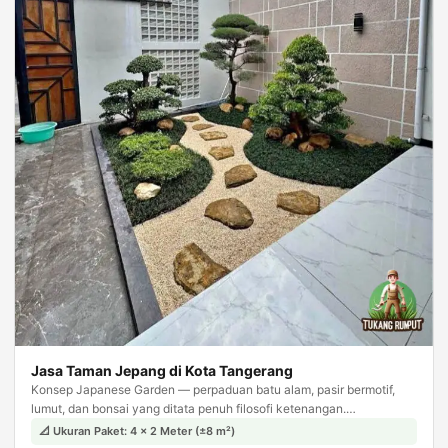
Jasa Taman Jepang di Kota Tangerang
Konsep Japanese Garden — perpaduan batu alam, pasir bermotif,
lumut, dan bonsai yang ditata penuh filosofi ketenangan.
Menghadirkan suasana zen dan meditatif di halaman rumah Anda.
📐 Ukuran Paket: 4 × 2 Meter (±8 m²)