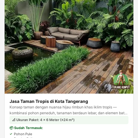
Jasa Taman Tropis di Kota Tangerang
Konsep taman dengan nuansa hijau rimbun khas iklim tropis —
kombinasi pohon peneduh, tanaman berdaun lebar, dan elemen batu
alam. Menghadirkan suasana asri dan teduh layaknya resort tropis.
📐 Ukuran Paket: 4 × 6 Meter (±24 m²)
📦 Sudah Termasuk:
Pohon Pule