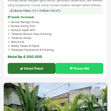
Konsep taman dengan garis bersih, penataan sederhana, dan elemen
yang fungsional. Cocok untuk hunian modern dengan lahan terbatas,
tampil estetis tanpa kesan berlebihan.
📐 Ukuran Paket: 1,5 × 4 Meter (±6 m²)
📦 Sudah Termasuk:
Bonsai Beringin Korea
Bonsai Anting Putri
Rumput Gajah Mini
Tanaman Brokoli Hijau & Kuning
Tanaman Asoka
Batu Koral
Media Tanam & Pupuk
Pekerjaan Penanaman & Finishing
Mulai Rp 4.500.000
🌿 Detail Paket
💬 Pesan WA