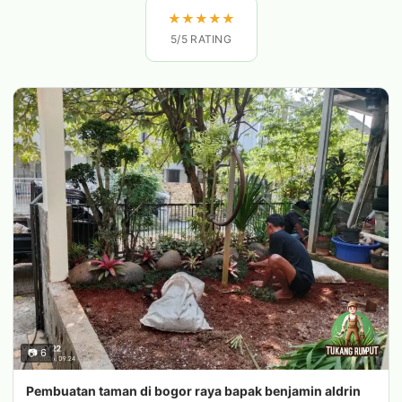
★
★
★
★
★
5/5 RATING
📷 6
Pembuatan taman di bogor raya bapak benjamin aldrin