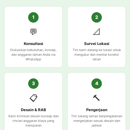
1
2
💬
📐
Konsultasi
Survei Lokasi
Diskusikan kebutuhan, konsep,
Tim kami datang ke lokasi untuk
dan anggaran taman Anda via
mengukur dan menilai kondisi
WhatsApp
lahan
3
4
📋
🔨
Desain & RAB
Pengerjaan
Kami kirimkan desain konsep dan
Tim tukang taman berpengalaman
rincian anggaran biaya yang
mengerjakan sesuai desain dan
transparan
jadwal