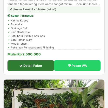
tanaman tahan kering. Perawatan sangat minim — ideal untuk area
sempit seperti samping rumah atau carport.
📐 Ukuran Paket: 4 × 1 Meter (±4 m²)
📦 Sudah Termasuk:
Kaktus Koboy
Bromelia
Drainage Cell
Kain Geotextile
Batu Koral Putih & Abu-Abu
Batu Taman Alam
Media Tanam
Pekerjaan Pemasangan & Finishing
Mulai Rp 2.500.000
🌿 Detail Paket
💬 Pesan WA