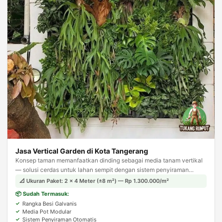
Jasa Vertical Garden di Kota Tangerang
Konsep taman memanfaatkan dinding sebagai media tanam vertikal
— solusi cerdas untuk lahan sempit dengan sistem penyiraman
otomatis agar tanaman tetap terjaga.
📐 Ukuran Paket: 2 × 4 Meter (±8 m²) — Rp 1.300.000/m²
📦 Sudah Termasuk:
Rangka Besi Galvanis
Media Pot Modular
Sistem Penyiraman Otomatis