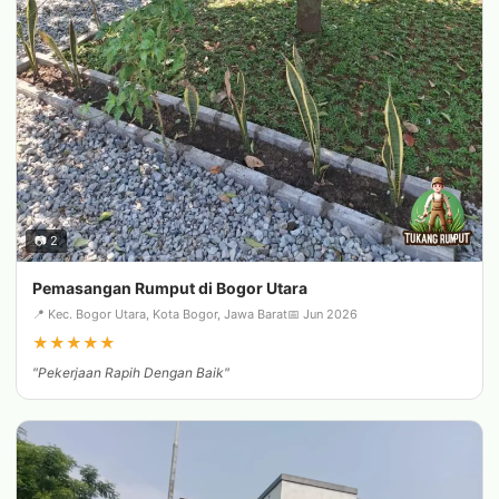
📷 2
Pemasangan Rumput di Bogor Utara
📍 Kec. Bogor Utara, Kota Bogor, Jawa Barat
📅 Jun 2026
★
★
★
★
★
"Pekerjaan Rapih Dengan Baik"