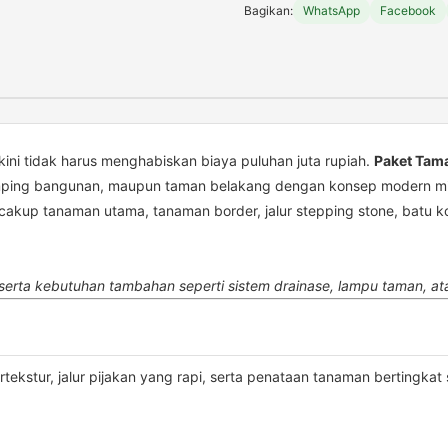
Bagikan:
WhatsApp
Facebook
Ukuran
4x2
Harga
Mulai
8
Juta
ini tidak harus menghabiskan biaya puluhan juta rupiah.
Paket Tam
mping bangunan, maupun taman belakang dengan konsep modern min
ncakup tanaman utama, tanaman border, jalur stepping stone, batu k
serta kebutuhan tambahan seperti sistem drainase, lampu taman, atau
stur, jalur pijakan yang rapi, serta penataan tanaman bertingkat 