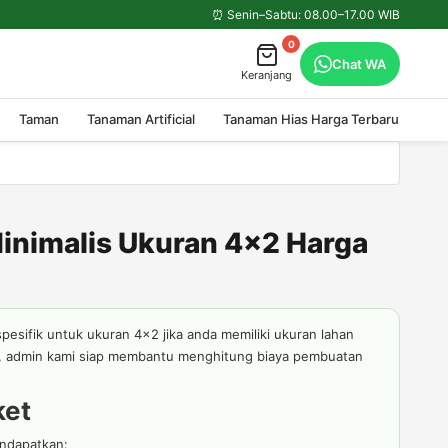
⏰ Senin–Sabtu: 08.00–17.00 WIB
0
Chat WA
Keranjang
Taman
Tanaman Artificial
Tanaman Hias Harga Terbaru
inimalis Ukuran 4x2 Harga
spesifik untuk ukuran 4x2 jika anda memiliki ukuran lahan
i, admin kami siap membantu menghitung biaya pembuatan
ket
endapatkan: