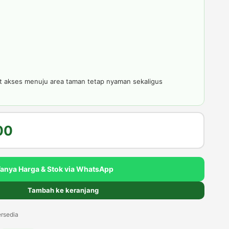
t akses menuju area taman tetap nyaman sekaligus
Harga
00
saat
ini
Tanya Harga & Stok via WhatsApp
000.
adalah:
Tambah ke keranjang
Rp8.000.000.
rsedia