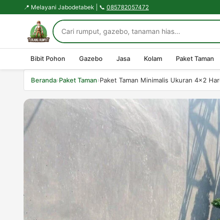
📍 Melayani Jabodetabek | 📞
085782057472
Bibit Pohon
Gazebo
Jasa
Kolam
Paket Taman
›
›
Beranda
Paket Taman
Paket Taman Minimalis Ukuran 4×2 Har