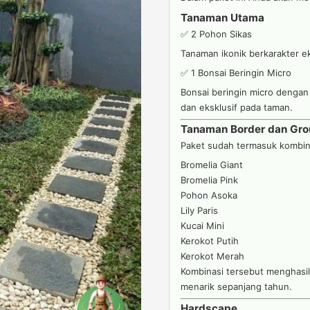
Tanaman Utama
✅ 2 Pohon Sikas
Tanaman ikonik berkarakter e
✅ 1 Bonsai Beringin Micro
Bonsai beringin micro dengan
dan eksklusif pada taman.
Tanaman Border dan Gro
Paket sudah termasuk kombina
Bromelia Giant
Bromelia Pink
Pohon Asoka
Lily Paris
Kucai Mini
Kerokot Putih
Kerokot Merah
Kombinasi tersebut menghasilk
menarik sepanjang tahun.
Hardscape