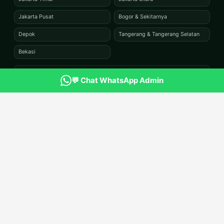
Jakarta Pusat
Bogor & Sekitarnya
Depok
Tangerang & Tangerang Selatan
Bekasi
🚚 Kirim ke seluruh Indonesia via ekspedisi
💬 Chat WhatsApp Admin
Lokasi Workshop