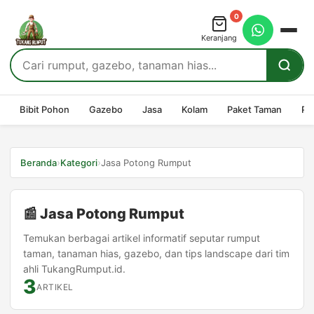
0
Keranjang
Bibit Pohon
Gazebo
Jasa
Kolam
Paket Taman
Pe
›
›
Beranda
Kategori
Jasa Potong Rumput
📰 Jasa Potong Rumput
Temukan berbagai artikel informatif seputar rumput
taman, tanaman hias, gazebo, dan tips landscape dari tim
ahli TukangRumput.id.
3
ARTIKEL