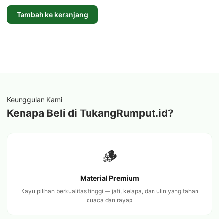
adalah:
ini
Tambah ke keranjang
Rp15.000.000.
adalah:
Rp12.000.000.
Keunggulan Kami
Kenapa Beli di TukangRumput.id?
🪵
Material Premium
Kayu pilihan berkualitas tinggi — jati, kelapa, dan ulin yang tahan
cuaca dan rayap