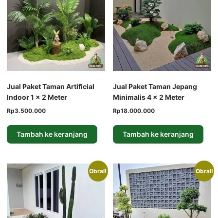
Jual Paket Taman Artificial
Jual Paket Taman Jepang
Indoor 1 × 2 Meter
Minimalis 4 × 2 Meter
Harga
Harga
Harga
Harga
Rp
3.500.000
Rp
18.000.000
aslinya
saat
aslinya
saat
adalah:
ini
adalah:
ini
Tambah ke keranjang
Tambah ke keranjang
Rp5.000.000.
adalah:
Rp25.000.000.
adalah:
Rp3.500.000.
Rp18.000.000.
Obral!
Obral!