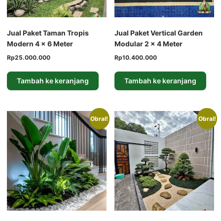
Jual Paket Taman Tropis
Jual Paket Vertical Garden
Modern 4 × 6 Meter
Modular 2 × 4 Meter
Harga
Harga
Harga
Harga
Rp
25.000.000
Rp
10.400.000
aslinya
saat
aslinya
saat
adalah:
ini
adalah:
ini
Tambah ke keranjang
Tambah ke keranjang
Rp30.000.000.
adalah:
Rp12.000.000.
adalah:
Rp25.000.000.
Rp10.400.000.
Obral!
Obral!