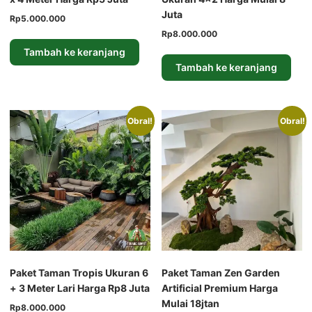
Juta
Harga
Harga
Rp
5.000.000
aslinya
saat
Harga
Harga
Rp
8.000.000
adalah:
ini
aslinya
saat
Tambah ke keranjang
Rp6.500.000.
adalah:
adalah:
ini
Tambah ke keranjang
Rp5.000.000.
Rp12.000.000.
adalah:
Rp8.000.000.
Obral!
Obral!
Paket Taman Tropis Ukuran 6
Paket Taman Zen Garden
+ 3 Meter Lari Harga Rp8 Juta
Artificial Premium Harga
Mulai 18jtan
Harga
Harga
Rp
8.000.000