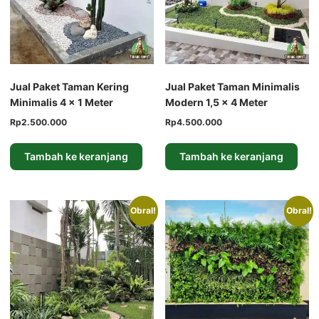
Jual Paket Taman Kering
Jual Paket Taman Minimalis
Minimalis 4 × 1 Meter
Modern 1,5 × 4 Meter
Harga
Harga
Harga
Harga
Rp
2.500.000
Rp
4.500.000
aslinya
saat
aslinya
saat
adalah:
ini
adalah:
ini
Tambah ke keranjang
Tambah ke keranjang
Rp3.500.000.
adalah:
Rp5.500.000.
adalah:
Rp2.500.000.
Rp4.500.000.
Obral!
Obral!