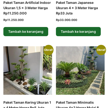
Paket Taman Artificial Indoor
Paket Taman Japanese
Ukuran 1,5 x 3 Meter Harga
Ukuran 4 x 3 Meter Harga
Rp11.250.000
Rp33 Juta
Harga
Harga
Harga
Harga
Rp
11.250.000
Rp
33.000.000
aslinya
saat
aslinya
saat
adalah:
ini
adalah:
ini
Tambah ke keranjang
Tambah ke keranjang
Rp15.000.000.
adalah:
Rp45.000.000.
adalah:
Rp11.250.000.
Rp33.000.000.
Obral!
Obral!
Paket Taman Kering Ukuran 1
Paket Taman Minimalis
x 4 Meter Harga Rp5 Juta
Ukuran 4×2 Harga Mulai 8