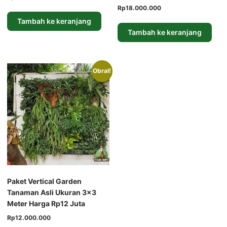
aslinya
saat
Harga
Harga
Rp
18.000.000
adalah:
ini
aslinya
saat
Tambah ke keranjang
Rp12.000.000.
adalah:
adalah:
ini
Tambah ke keranjang
Rp8.000.000.
Rp27.000.000.
adalah:
Rp18.000.000.
Obral!
Paket Vertical Garden
Tanaman Asli Ukuran 3×3
Meter Harga Rp12 Juta
Harga
Harga
Rp
12.000.000
aslinya
saat