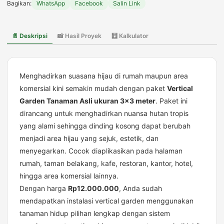
Bagikan:
WhatsApp
Facebook
Salin Link
Tanaman
Asli
Ukuran
📄 Deskripsi
📸 Hasil Proyek
🧮 Kalkulator
3x3
Meter
Harga
Rp12
Menghadirkan suasana hijau di rumah maupun area
Juta
komersial kini semakin mudah dengan paket
Vertical
Garden Tanaman Asli ukuran 3×3 meter
. Paket ini
dirancang untuk menghadirkan nuansa hutan tropis
yang alami sehingga dinding kosong dapat berubah
menjadi area hijau yang sejuk, estetik, dan
menyegarkan. Cocok diaplikasikan pada halaman
rumah, taman belakang, kafe, restoran, kantor, hotel,
hingga area komersial lainnya.
Dengan harga
Rp12.000.000
, Anda sudah
mendapatkan instalasi vertical garden menggunakan
tanaman hidup pilihan lengkap dengan sistem