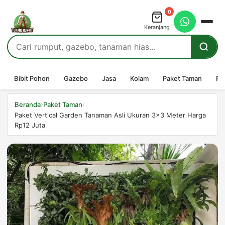
0
Keranjang
Bibit Pohon
Gazebo
Jasa
Kolam
Paket Taman
Pe
›
›
Beranda
Paket Taman
Paket Vertical Garden Tanaman Asli Ukuran 3×3 Meter Harga
Rp12 Juta