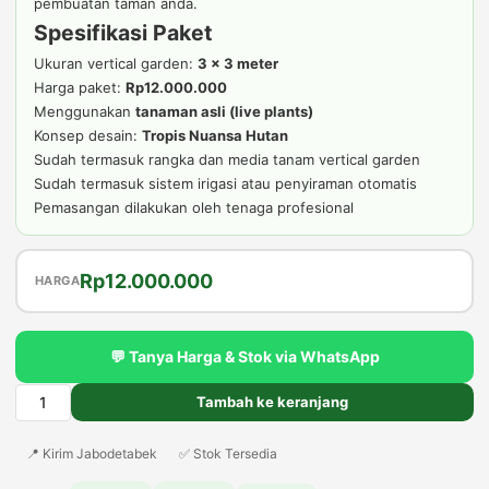
pembuatan taman anda.
Spesifikasi Paket
Ukuran vertical garden:
3 x 3 meter
Harga paket:
Rp12.000.000
Menggunakan
tanaman asli (live plants)
Konsep desain:
Tropis Nuansa Hutan
Sudah termasuk rangka dan media tanam vertical garden
Sudah termasuk sistem irigasi atau penyiraman otomatis
Pemasangan dilakukan oleh tenaga profesional
Harga
Harga
Rp
12.000.000
HARGA
aslinya
saat
adalah:
ini
💬 Tanya Harga & Stok via WhatsApp
Rp15.000.000.
adalah:
Rp12.000.000.
Tambah ke keranjang
Kuantitas
Paket
📍 Kirim Jabodetabek
✅ Stok Tersedia
Vertical
Garden