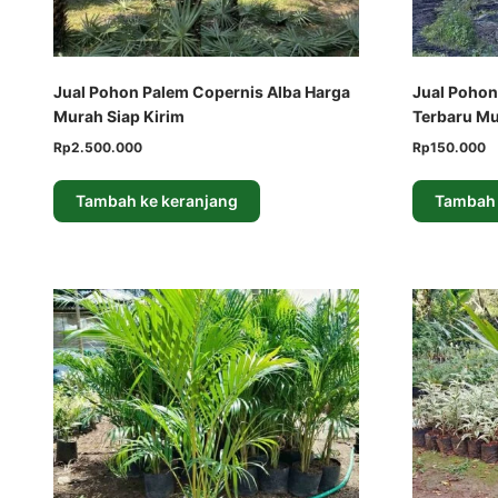
Jual Pohon Palem Copernis Alba Harga
Jual Pohon
Murah Siap Kirim
Terbaru M
Harga
Harga
Harga
H
Rp
2.500.000
Rp
150.000
aslinya
saat
aslinya
sa
adalah:
ini
adalah:
in
Tambah ke keranjang
Tambah 
Rp3.500.000.
adalah:
Rp170.000.
ad
Rp2.500.000.
Rp