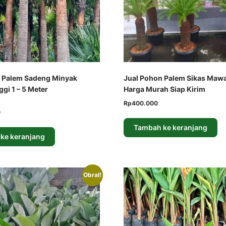
 Palem Sadeng Minyak
Jual Pohon Palem Sikas Maw
gi 1 – 5 Meter
Harga Murah Siap Kirim
Harga
Harga
Rp
400.000
Harga
0
aslinya
saat
saat
adalah:
ini
Tambah ke keranjang
ini
Rp600.000.
adalah:
ke keranjang
adalah:
Rp400.000.
Rp1.600.000.
Obral!