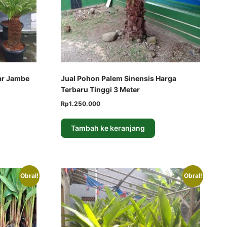
ar Jambe
Jual Pohon Palem Sinensis Harga
Terbaru Tinggi 3 Meter
Harga
Harga
Rp
1.250.000
aslinya
saat
adalah:
ini
Tambah ke keranjang
Rp1.500.000.
adalah:
Rp1.250.000.
Obral!
Obral!