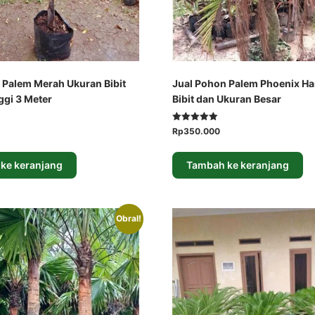
 Palem Merah Ukuran Bibit
Jual Pohon Palem Phoenix H
ggi 3 Meter
Bibit dan Ukuran Besar
Dinilai
arga
Harga
Harga
Rp
350.000
5.00
at
aslinya
saat
dari 5
i
adalah:
ini
ke keranjang
Tambah ke keranjang
alah:
Rp400.000.
adalah:
100.000.
Rp350.000.
Obral!