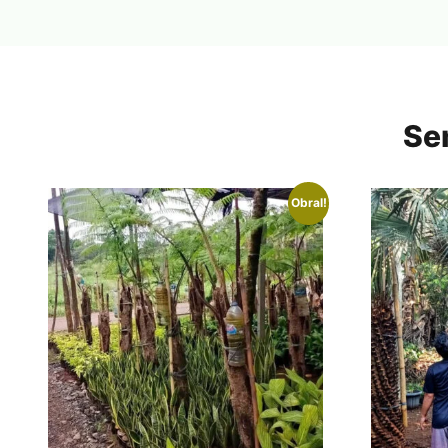
Se
Obral!