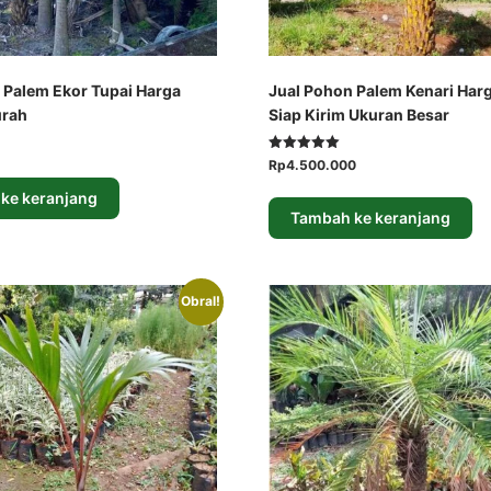
 Palem Ekor Tupai Harga
Jual Pohon Palem Kenari Har
urah
Siap Kirim Ukuran Besar
arga
Dinilai
Harga
Harga
Rp
4.500.000
at
5.00
aslinya
saat
i
dari 5
ke keranjang
adalah:
ini
alah:
Tambah ke keranjang
Rp5.500.000.
adalah:
150.000.
Rp4.500.000.
Obral!