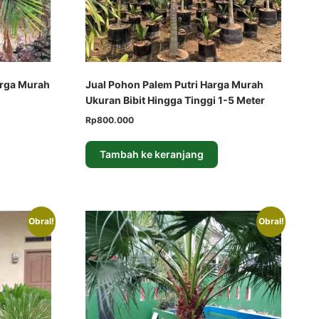
arga Murah
Jual Pohon Palem Putri Harga Murah
Ukuran Bibit Hingga Tinggi 1-5 Meter
Harga
Harga
Rp
800.000
aslinya
saat
adalah:
ini
Tambah ke keranjang
Rp1.000.000.
adalah:
Rp800.000.
Obral!
Obral!