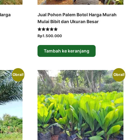
Harga
Jual Pohon Palem Botol Harga Murah
Mulai Bibit dan Ukuran Besar
Dinilai
Harga
Harga
Rp
1.500.000
5.00
aslinya
saat
dari 5
adalah:
ini
Tambah ke keranjang
Rp2.500.000.
adalah:
Rp1.500.000.
Obral!
Obral!