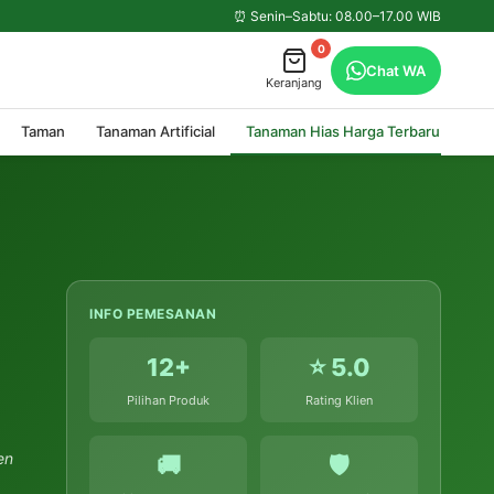
⏰ Senin–Sabtu: 08.00–17.00 WIB
0
Chat WA
Keranjang
Taman
Tanaman Artificial
Tanaman Hias Harga Terbaru
INFO PEMESANAN
12+
⭐ 5.0
Pilihan Produk
Rating Klien
en
🚚
🛡️