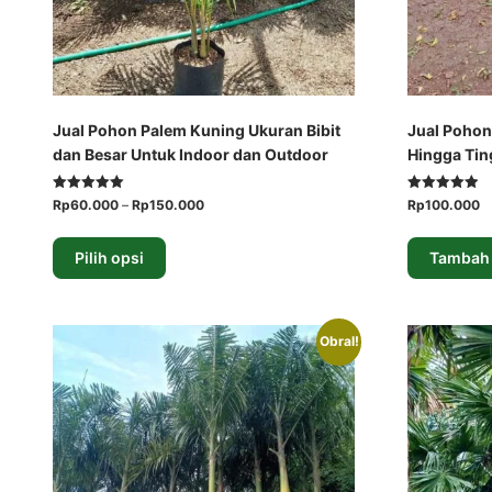
Jual Pohon Palem Kuning Ukuran Bibit
Jual Pohon
dan Besar Untuk Indoor dan Outdoor
Hingga Tin
Dinilai
Dinilai
Rentang
Harga
H
Rp
60.000
–
Rp
150.000
Rp
100.000
5.00
5.00
harga:
aslinya
sa
dari 5
dari 5
Produk
Rp60.000
adalah:
in
ini
Pilih opsi
Tambah 
hingga
Rp250.000.
ad
memiliki
Rp150.000
Rp
beberapa
varian.
Obral!
Pilihan
ini
dapat
diambil
di
halaman