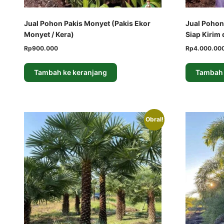
Jual Pohon Pakis Monyet (Pakis Ekor
Jual Pohon
Monyet / Kera)
Siap Kirim
Harga
Harga
Harga
Rp
900.000
Rp
4.000.00
aslinya
saat
aslinya
adalah:
ini
adalah:
Tambah ke keranjang
Tambah 
Rp1.000.000.
adalah:
Rp4.500.000.
Rp900.000.
Obral!