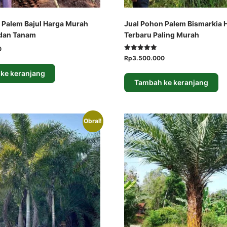
 Palem Bajul Harga Murah
Jual Pohon Palem Bismarkia 
 dan Tanam
Terbaru Paling Murah
Harga
0
Dinilai
Harga
Harga
Rp
3.500.000
saat
5.00
aslinya
saat
ini
dari 5
ke keranjang
adalah:
ini
adalah:
Tambah ke keranjang
Rp5.000.000.
adalah:
Rp4.000.000.
Rp3.500.000.
Obral!