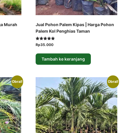
ga Murah
Jual Pohon Palem Kipas | Harga Pohon
Palem Kol Penghias Taman
Dinilai
Harga
Harga
Rp
35.000
5.00
aslinya
saat
dari 5
adalah:
ini
Tambah ke keranjang
Rp50.000.
adalah:
Rp35.000.
Obral!
Obral!