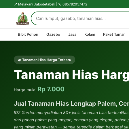
📍 Melayani Jabodetabek | 📞
085782057472
Bibit Pohon
Gazebo
Jasa
Kolam
Paket Taman
🌿 Tanaman Hias Harga Terbaru
Tanaman Hias Harg
Rp 7.000
Harga mulai
Jual Tanaman Hias Lengkap Palem, Ce
IDZ Garden menyediakan 80+ jenis tanaman hias berkualitas
dari pohon palem yang megah, cemara yang elegan, pohon pe
yang minim perawatan — semua tersedia dalam berbagai ukur