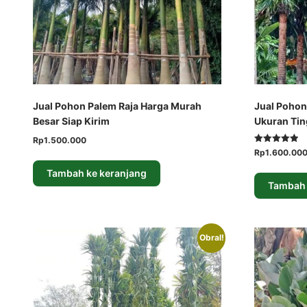
produk
Jual Pohon Palem Raja Harga Murah
Jual Pohon
Besar Siap Kirim
Ukuran Ting
Harga
Harga
Rp
1.500.000
Dinilai
Harga
Rp
1.600.00
aslinya
saat
5.00
aslinya
adalah:
ini
dari 5
Tambah ke keranjang
adalah:
Rp2.500.000.
adalah:
Tambah 
Rp2.000.000.
Rp1.500.000.
Obral!