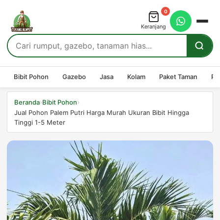
0
Keranjang
Bibit Pohon
Gazebo
Jasa
Kolam
Paket Taman
Pe
›
›
Beranda
Bibit Pohon
Jual Pohon Palem Putri Harga Murah Ukuran Bibit Hingga
Tinggi 1-5 Meter