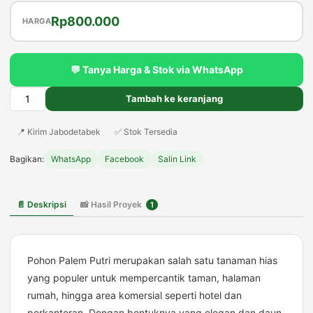
Harga
Harga
Rp
800.000
HARGA
aslinya
saat
adalah:
ini
💬 Tanya Harga & Stok via WhatsApp
Rp1.000.000.
adalah:
Rp800.000.
Tambah ke keranjang
Kuantitas
Jual
📍 Kirim Jabodetabek
✅ Stok Tersedia
Pohon
Palem
Bagikan:
WhatsApp
Facebook
Salin Link
Putri
Harga
Murah
📄 Deskripsi
📸 Hasil Proyek
1
Ukuran
Bibit
Hingga
Tinggi
Pohon Palem Putri merupakan salah satu tanaman hias
1-
yang populer untuk mempercantik taman, halaman
5
rumah, hingga area komersial seperti hotel dan
Meter
perkantoran. Dengan bentuknya yang elegan dan daun