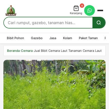
0
Keranjang
Bibit Pohon
Gazebo
Jasa
Kolam
Paket Taman
Pe
›
›
Beranda
Cemara
Jual Bibit Cemara Laut Tanaman Cemara Laut