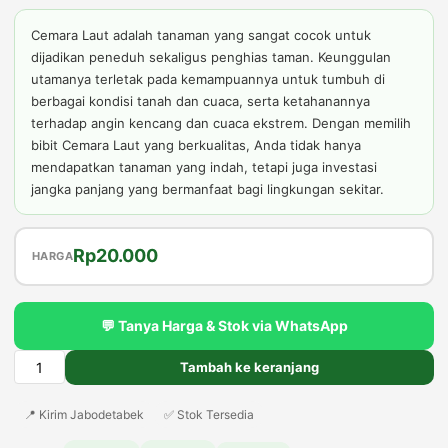
Cemara Laut adalah tanaman yang sangat cocok untuk
dijadikan peneduh sekaligus penghias taman. Keunggulan
utamanya terletak pada kemampuannya untuk tumbuh di
berbagai kondisi tanah dan cuaca, serta ketahanannya
terhadap angin kencang dan cuaca ekstrem. Dengan memilih
bibit Cemara Laut yang berkualitas, Anda tidak hanya
mendapatkan tanaman yang indah, tetapi juga investasi
jangka panjang yang bermanfaat bagi lingkungan sekitar.
Harga
Harga
Rp
20.000
HARGA
aslinya
saat
adalah:
ini
💬 Tanya Harga & Stok via WhatsApp
Rp25.000.
adalah:
Rp20.000.
Tambah ke keranjang
Kuantitas
Jual
📍 Kirim Jabodetabek
✅ Stok Tersedia
Bibit
Cemara