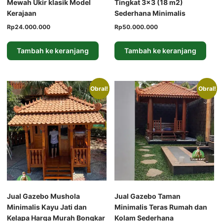
Mewah Ukir klasik Model
Tingkat 3×3 (18 m2)
Kerajaan
Sederhana Minimalis
Harga
Harga
Harga
Harga
Rp
24.000.000
Rp
50.000.000
aslinya
saat
aslinya
saat
adalah:
ini
adalah:
ini
Tambah ke keranjang
Tambah ke keranjang
Rp25.000.000.
adalah:
Rp55.000.000.
adalah:
Rp24.000.000.
Rp50.000.000.
Obral!
Obral!
Jual Gazebo Mushola
Jual Gazebo Taman
Minimalis Kayu Jati dan
Minimalis Teras Rumah dan
Kelapa Harga Murah Bongkar
Kolam Sederhana