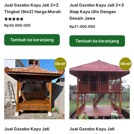
Jual Gazebo Kayu Jati 2×2
Jual Gazebo Kayu Jati 2×3
Tingkat (8m2) Harga Murah
Atap Kayu Ulin Dengan
Desain Jawa
Dinilai
Harga
Harga
Rp
30.000.000
Harga
Harga
Rp
21.000.000
5.00
aslinya
saat
dari 5
aslinya
saat
adalah:
ini
adalah:
ini
Tambah ke keranjang
Tambah ke keranjang
Rp35.000.000.
adalah:
Rp24.000.000.
adalah:
Rp30.000.000.
Rp21.000.000.
Obral!
Obral!
Jual Gazebo Kayu Jati
Jual Gazebo Kayu Jati