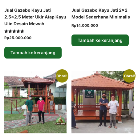
Jual Gazebo Kayu Jati
Jual Gazebo Kayu Jati 2×2
2.5×2.5 Meter Ukir Atap Kayu
Model Sederhana Minimalis
Ulin Desain Mewah
Harga
Harga
Rp
14.000.000
aslinya
saat
adalah:
ini
Dinilai
Harga
Harga
Rp
25.000.000
Tambah ke keranjang
5.00
Rp15.000.000.
adalah:
aslinya
saat
dari 5
Rp14.000.000.
adalah:
ini
Tambah ke keranjang
Rp28.000.000.
adalah:
Rp25.000.000.
Obral!
Obral!