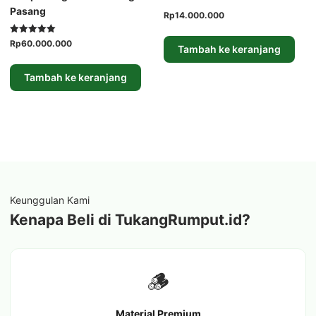
Pasang
Harga
Harga
Rp
14.000.000
aslinya
saat
adalah:
ini
Dinilai
Harga
Harga
Rp
60.000.000
Tambah ke keranjang
5.00
Rp16.000.000.
adalah:
aslinya
saat
dari 5
Rp14.000.000.
adalah:
ini
Tambah ke keranjang
Rp75.000.000.
adalah:
Rp60.000.000.
Keunggulan Kami
Kenapa Beli di TukangRumput.id?
🪵
Material Premium