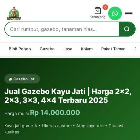
0
Keranjang
Bibit Pohon
Gazebo
Jasa
Kolam
Paket Taman
Pe
🌿 Gazebo Jati
Jual Gazebo Kayu Jati | Harga 2x2,
2x3, 3x3, 4x4 Terbaru 2025
Rp 14.000.000
Harga mulai
Kayu jati grade A • Ukuran custom • Atap kayu ulin • Garansi
kualitas