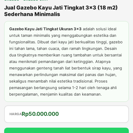
Jual Gazebo Kayu Jati Tingkat 3x3 (18 m2)
Sederhana Minimalis
Gazebo Kayu Jati Tingkat Ukuran 3x3
adalah solusi ideal
untuk taman minimalis yang menggabungkan estetika dan
fungsionalitas. Dibuat dari kayu jati berkualitas tinggi, gazebo
ini tahan lama, tahan cuaca, dan ramah lingkungan. Desain
dua tingkatnya memberikan ruang tambahan untuk bersantai
atau menikmati pemandangan dari ketinggian. Atapnya
menggunakan genteng tanah liat berbentuk sirap kayu, yang
menawarkan perlindungan maksimal dari panas dan hujan,
sekaligus menambah nilai estetika tradisional. Proses
pemasangan berlangsung selama 1-2 hari oleh tenaga ahli
berpengalaman, menjamin kualitas dan keamanan.
Harga
Harga
Rp
50.000.000
HARGA
aslinya
saat
adalah:
ini