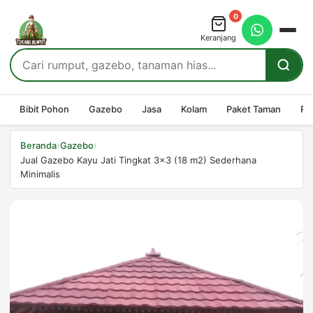
0
Keranjang
Bibit Pohon
Gazebo
Jasa
Kolam
Paket Taman
Pe
›
›
Beranda
Gazebo
Jual Gazebo Kayu Jati Tingkat 3×3 (18 m2) Sederhana
Minimalis