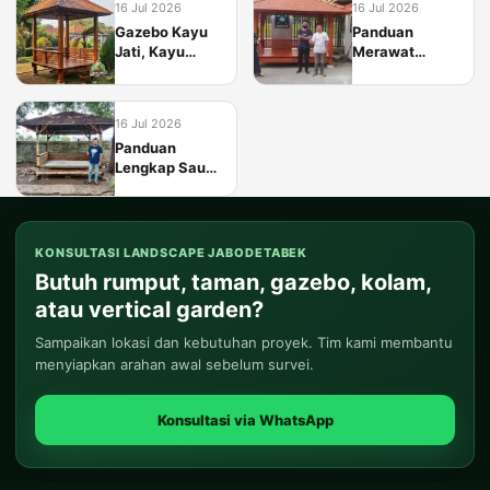
16 Jul 2026
16 Jul 2026
Gazebo Kayu
Panduan
Jati, Kayu
Merawat
Kelapa, atau
Gazebo dan
Saung Bambu:
Saung dari
Apa
Material Alami
16 Jul 2026
Perbedaannya?
agar Tetap
Panduan
Awet
Lengkap Saung
Bambu: Jenis
Bambu,
Konstruksi, dan
Perawatan
KONSULTASI LANDSCAPE JABODETABEK
Butuh rumput, taman, gazebo, kolam,
atau vertical garden?
Sampaikan lokasi dan kebutuhan proyek. Tim kami membantu
menyiapkan arahan awal sebelum survei.
Konsultasi via WhatsApp