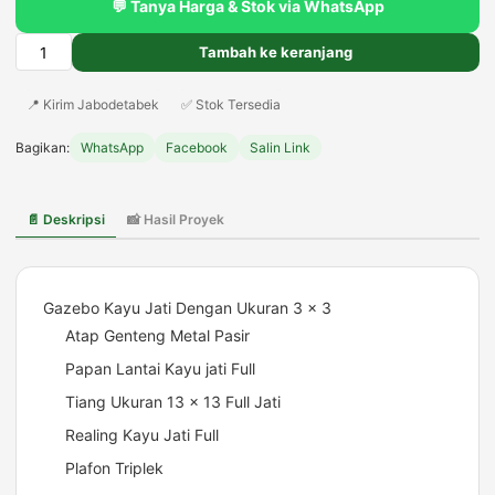
💬 Tanya Harga & Stok via WhatsApp
Rp55.000.000.
adalah:
Rp50.000.000.
Tambah ke keranjang
Kuantitas
Jual
📍 Kirim Jabodetabek
✅ Stok Tersedia
Gazebo
Kayu
Bagikan:
WhatsApp
Facebook
Salin Link
Jati
Tingkat
3x3
📄 Deskripsi
📸 Hasil Proyek
(18
m2)
Sederhana
Minimalis
Gazebo Kayu Jati Dengan Ukuran 3 x 3
Atap Genteng Metal Pasir
Papan Lantai Kayu jati Full
Tiang Ukuran 13 x 13 Full Jati
Realing Kayu Jati Full
Plafon Triplek