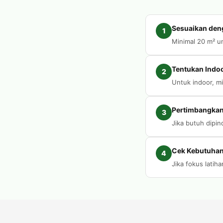
Sesuaikan den
1
Minimal 20 m² u
Tentukan Indo
2
Untuk indoor, mi
Pertimbangkan 
3
Jika butuh dipin
Cek Kebutuhan 
4
Jika fokus latih