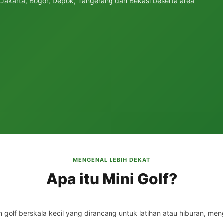
h
Jakarta
,
Bogor
,
Depok
,
Tangerang
dan
Bekasi
beserta area
MENGENAL LEBIH DEKAT
Apa itu Mini Golf?
n golf berskala kecil yang dirancang untuk latihan atau hiburan, me