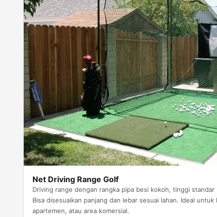
Net Driving Range Golf
Driving range dengan rangka pipa besi kokoh, tinggi standar 3
Bisa disesuaikan panjang dan lebar sesuai lahan. Ideal untuk 
apartemen, atau area komersial.