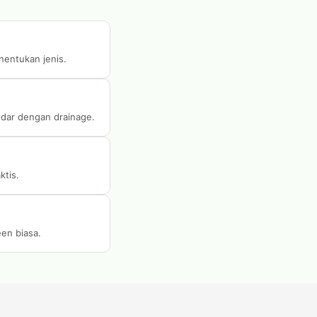
nentukan jenis.
andar dengan drainage.
ktis.
een biasa.