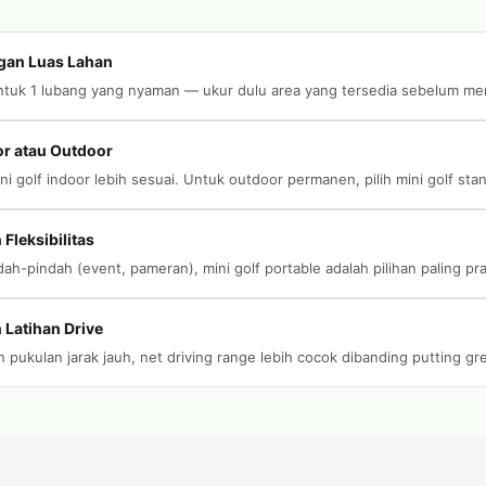
gan Luas Lahan
ntuk 1 lubang yang nyaman — ukur dulu area yang tersedia sebelum me
or atau Outdoor
ni golf indoor lebih sesuai. Untuk outdoor permanen, pilih mini golf st
Fleksibilitas
dah-pindah (event, pameran), mini golf portable adalah pilihan paling pra
Latihan Drive
an pukulan jarak jauh, net driving range lebih cocok dibanding putting gr