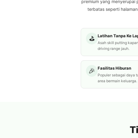
premium yang menyerupai pu
terbatas seperti halaman 
Latihan Tanpa Ke L
⛳
Asah skill putting kapa
driving range jauh.
Fasilitas Hiburan
🎉
Populer sebagai daya ta
area bermain keluarga.
T