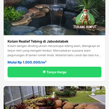
Kolam Realief Tebing di Jabodetabek
Kolam dengan dinding ukiran menyerupai tebing alam, dilengkapi air
terjun mini yang mengalir lembut. Menciptakan suasana alam
pegunungan di taman rumah Anda. Material batu candi dan batu kali
pilihan.
Mulai Rp 1.500.000/m²
💬 Tanya Harga