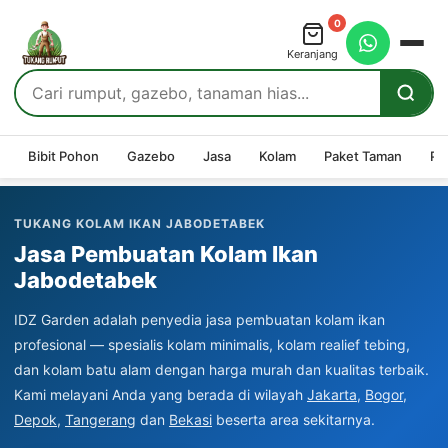
0
Keranjang
Bibit Pohon
Gazebo
Jasa
Kolam
Paket Taman
Pe
TUKANG KOLAM IKAN JABODETABEK
Jasa Pembuatan Kolam Ikan
Jabodetabek
IDZ Garden adalah penyedia jasa pembuatan kolam ikan
profesional — spesialis kolam minimalis, kolam realief tebing,
dan kolam batu alam dengan harga murah dan kualitas terbaik.
Kami melayani Anda yang berada di wilayah
Jakarta
,
Bogor
,
Depok
,
Tangerang
dan
Bekasi
beserta area sekitarnya.