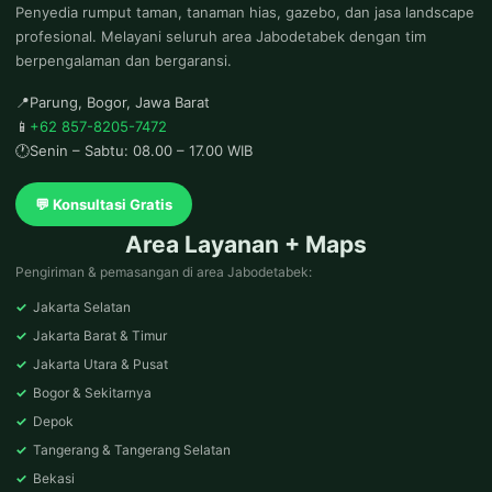
Penyedia rumput taman, tanaman hias, gazebo, dan jasa landscape
profesional. Melayani seluruh area Jabodetabek dengan tim
berpengalaman dan bergaransi.
📍
Parung, Bogor, Jawa Barat
📱
+62 857-8205-7472
🕐
Senin – Sabtu: 08.00 – 17.00 WIB
💬 Konsultasi Gratis
Area Layanan + Maps
Pengiriman & pemasangan di area Jabodetabek:
✓
Jakarta Selatan
✓
Jakarta Barat & Timur
✓
Jakarta Utara & Pusat
✓
Bogor & Sekitarnya
✓
Depok
✓
Tangerang & Tangerang Selatan
✓
Bekasi