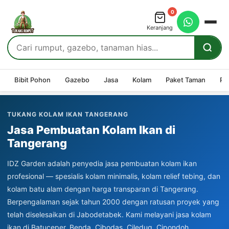
0
Keranjang
Bibit Pohon
Gazebo
Jasa
Kolam
Paket Taman
Pe
TUKANG KOLAM IKAN TANGERANG
Jasa Pembuatan Kolam Ikan di
Tangerang
IDZ Garden adalah penyedia jasa pembuatan kolam ikan
profesional — spesialis kolam minimalis, kolam relief tebing, dan
kolam batu alam dengan harga transparan di Tangerang.
Berpengalaman sejak tahun 2000 dengan ratusan proyek yang
telah diselesaikan di Jabodetabek. Kami melayani jasa kolam
ikan di Batuceper, Benda, Cibodas, Ciledug, Cipondoh,