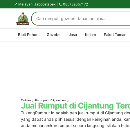
📍 Melayani Jabodetabek | 📞
085782057472
Bibit Pohon
Gazebo
Jasa
Kolam
Paket Taman
Tukang Rumput Cijantung
Jual Rumput di Cijantung Ter
TukangRumput.id adalah pen jual rumput di Cijantung d
yang dapat anda pilih sesuai dengan keinginan anda, ka
anda menanamkan rumput secara langsung, silakan hub