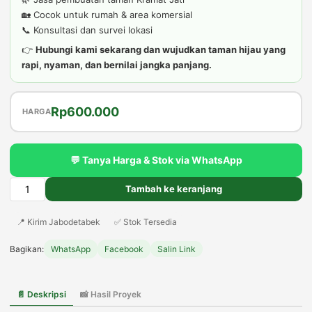
🏡 Cocok untuk rumah & area komersial
📞 Konsultasi dan survei lokasi
👉
Hubungi kami sekarang dan wujudkan taman hijau yang
rapi, nyaman, dan bernilai jangka panjang.
Harga
Harga
Rp
600.000
HARGA
aslinya
saat
adalah:
ini
💬 Tanya Harga & Stok via WhatsApp
Rp650.000.
adalah:
Rp600.000.
Tambah ke keranjang
Kuantitas
Tukang
📍 Kirim Jabodetabek
✅ Stok Tersedia
Taman
Kramat
Bagikan:
WhatsApp
Facebook
Salin Link
Jati
–
Jasa
📄 Deskripsi
📸 Hasil Proyek
Pembuatan