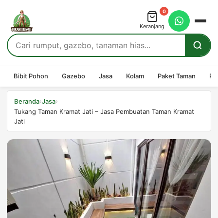
0
Keranjang
Bibit Pohon
Gazebo
Jasa
Kolam
Paket Taman
Pe
›
›
Beranda
Jasa
Tukang Taman Kramat Jati – Jasa Pembuatan Taman Kramat
Jati