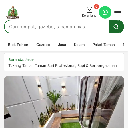
0
Keranjang
Bibit Pohon
Gazebo
Jasa
Kolam
Paket Taman
Pe
›
›
Beranda
Jasa
Tukang Taman Taman Sari Profesional, Rapi & Berpengalaman