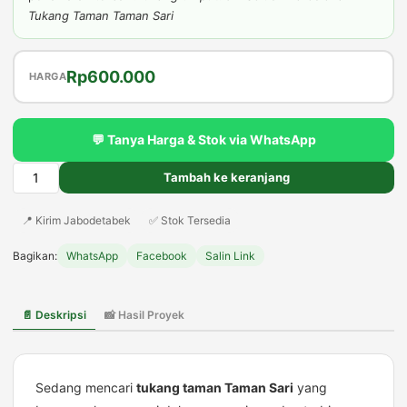
Tukang Taman Taman Sari
Harga
Harga
Rp
600.000
HARGA
aslinya
saat
adalah:
ini
💬 Tanya Harga & Stok via WhatsApp
Rp650.000.
adalah:
Rp600.000.
Tambah ke keranjang
Kuantitas
Tukang
📍 Kirim Jabodetabek
✅ Stok Tersedia
Taman
Taman
Bagikan:
WhatsApp
Facebook
Salin Link
Sari
Profesional,
Rapi
📄 Deskripsi
📸 Hasil Proyek
&
Berpengalaman
Sedang mencari
tukang taman Taman Sari
yang