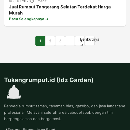
📅 8 Jul 2026
⏱ 1 menit
Jual Rumput Tangerang Selatan Terdekat Harga
Murah
Baca Selengkapnya →
Berikutnya
1
2
3
…
10
→
Tukangrumput.id (Idz Garden)
Penyedia rumput taman, tanaman hias, gazebo, dan jasa landscape
profesional. Melayani seluruh area Jabodetabek dengan tim
berpengalaman dan bergaransi.
📍
Parung, Bogor, Jawa Barat