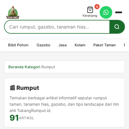
0
Keranjang
Bibit Pohon
Gazebo
Jasa
Kolam
Paket Taman
Pe
›
›
Beranda
Kategori
Rumput
📰 Rumput
Temukan berbagai artikel informatif seputar rumput
taman, tanaman hias, gazebo, dan tips landscape dari tim
ahli TukangRumput.id.
91
ARTIKEL