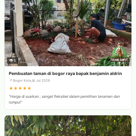
📷 6
Pembuatan taman di bogor raya bapak benjamin aldrin
📍 Bogor Kota,
📅 Jul 2026
★
★
★
★
★
"Harga di suaikan , sangat fleksibel dalam pemilihan tanaman dan
rumput"