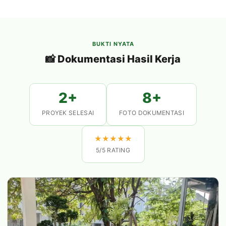
BUKTI NYATA
📸 Dokumentasi Hasil Kerja
2+
8+
PROYEK SELESAI
FOTO DOKUMENTASI
★
★
★
★
★
5/5 RATING