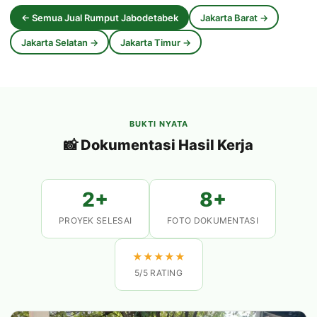
← Semua Jual Rumput Jabodetabek
Jakarta Barat →
Jakarta Selatan →
Jakarta Timur →
BUKTI NYATA
📸 Dokumentasi Hasil Kerja
2+
8+
PROYEK SELESAI
FOTO DOKUMENTASI
★
★
★
★
★
5/5 RATING