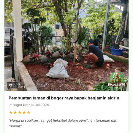
📷 6
Pembuatan taman di bogor raya bapak benjamin aldrin
📍 Bogor Kota,
📅 Jul 2026
★
★
★
★
★
"Harga di suaikan , sangat fleksibel dalam pemilihan tanaman dan
rumput"