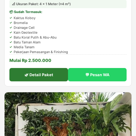
sempit seperti samping rumah atau carport.
📐 Ukuran Paket: 4 × 1 Meter (±4 m²)
📦 Sudah Termasuk:
Kaktus Koboy
Bromelia
Drainage Cell
Kain Geotextile
Batu Koral Putih & Abu-Abu
Batu Taman Alam
Media Tanam
Pekerjaan Pemasangan & Finishing
Mulai Rp 2.500.000
🌿 Detail Paket
💬 Pesan WA