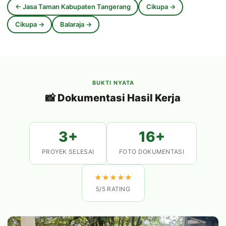
← Jasa Taman Kabupaten Tangerang
Cikupa →
Cikupa →
Balaraja →
BUKTI NYATA
📸 Dokumentasi Hasil Kerja
3+
16+
PROYEK SELESAI
FOTO DOKUMENTASI
★
★
★
★
★
5/5 RATING