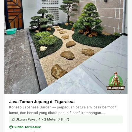
Jasa Taman Jepang di Tigaraksa
Konsep Japanese Garden — perpaduan batu alam, pasir bermotif,
lumut, dan bonsai yang ditata penuh filosofi ketenangan.
Menghadirkan suasana zen dan meditatif di halaman rumah Anda.
📐 Ukuran Paket: 4 × 2 Meter (±8 m²)
📦 Sudah Termasuk: