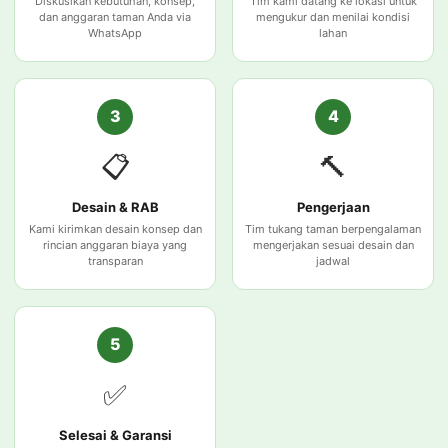
Diskusikan kebutuhan, konsep,
Tim kami datang ke lokasi untuk
dan anggaran taman Anda via
mengukur dan menilai kondisi
WhatsApp
lahan
3
4
📋
🔨
Desain & RAB
Pengerjaan
Kami kirimkan desain konsep dan
Tim tukang taman berpengalaman
rincian anggaran biaya yang
mengerjakan sesuai desain dan
transparan
jadwal
5
✅
Selesai & Garansi