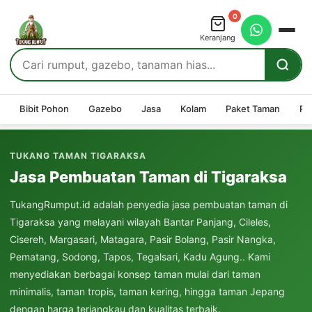
0
Keranjang
Bibit Pohon
Gazebo
Jasa
Kolam
Paket Taman
Pe
TUKANG TAMAN TIGARAKSA
Jasa Pembuatan Taman di Tigaraksa
TukangRumput.id adalah penyedia jasa pembuatan taman di
Tigaraksa yang melayani wilayah Bantar Panjang, Cileles,
Cisereh, Margasari, Matagara, Pasir Bolang, Pasir Nangka,
Pematang, Sodong, Tapos, Tegalsari, Kadu Agung.. Kami
menyediakan berbagai konsep taman mulai dari taman
minimalis, taman tropis, taman kering, hingga taman Jepang
dengan harga terjangkau dan kualitas terbaik.