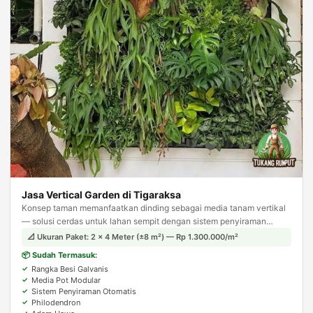
Jasa Vertical Garden di Tigaraksa
Konsep taman memanfaatkan dinding sebagai media tanam vertikal
— solusi cerdas untuk lahan sempit dengan sistem penyiraman
otomatis agar tanaman tetap terjaga.
📐 Ukuran Paket: 2 × 4 Meter (±8 m²) — Rp 1.300.000/m²
📦 Sudah Termasuk:
Rangka Besi Galvanis
Media Pot Modular
Sistem Penyiraman Otomatis
Philodendron