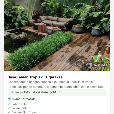
Jasa Taman Tropis di Tigaraksa
Konsep taman dengan nuansa hijau rimbun khas iklim tropis —
kombinasi pohon peneduh, tanaman berdaun lebar, dan elemen batu
alam. Menghadirkan suasana asri dan teduh layaknya resort tropis.
📐 Ukuran Paket: 4 × 6 Meter (±24 m²)
📦 Sudah Termasuk:
Pohon Pule
Pandan Bali
Cemara Ekor Tupai