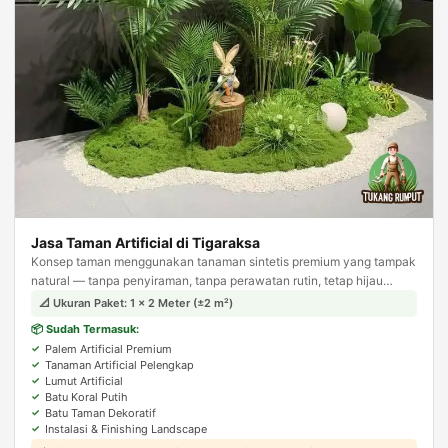
Jasa Taman Artificial di Tigaraksa
Konsep taman menggunakan tanaman sintetis premium yang tampak
natural — tanpa penyiraman, tanpa perawatan rutin, tetap hijau
sepanjang tahun. Solusi ideal untuk area indoor.
📐 Ukuran Paket: 1 × 2 Meter (±2 m²)
📦 Sudah Termasuk:
Palem Artificial Premium
Tanaman Artificial Pelengkap
Lumut Artificial
Batu Koral Putih
Batu Taman Dekoratif
Instalasi & Finishing Landscape