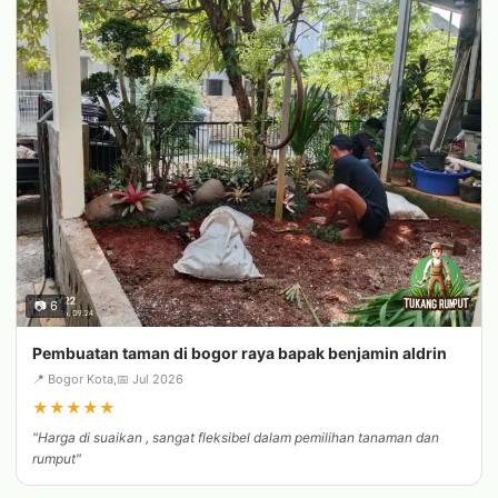
📷 6
Pembuatan taman di bogor raya bapak benjamin aldrin
📍 Bogor Kota,
📅 Jul 2026
★
★
★
★
★
"Harga di suaikan , sangat fleksibel dalam pemilihan tanaman dan
rumput"