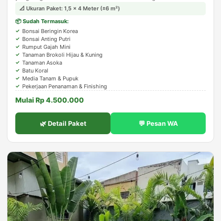
tampil estetis tanpa kesan berlebihan.
📐 Ukuran Paket: 1,5 × 4 Meter (±6 m²)
📦 Sudah Termasuk:
Bonsai Beringin Korea
Bonsai Anting Putri
Rumput Gajah Mini
Tanaman Brokoli Hijau & Kuning
Tanaman Asoka
Batu Koral
Media Tanam & Pupuk
Pekerjaan Penanaman & Finishing
Mulai Rp 4.500.000
🌿 Detail Paket
💬 Pesan WA