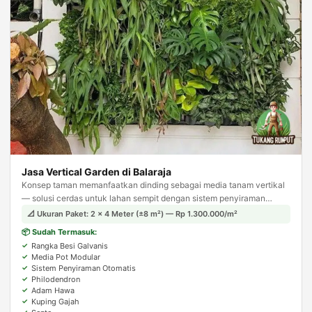
Jasa Vertical Garden di Balaraja
Konsep taman memanfaatkan dinding sebagai media tanam vertikal
— solusi cerdas untuk lahan sempit dengan sistem penyiraman
otomatis agar tanaman tetap terjaga.
📐 Ukuran Paket: 2 × 4 Meter (±8 m²) — Rp 1.300.000/m²
📦 Sudah Termasuk:
Rangka Besi Galvanis
Media Pot Modular
Sistem Penyiraman Otomatis
Philodendron
Adam Hawa
Kuping Gajah