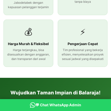
tanpa biaya
Jabodetabek dengan
kepuasan pelanggan terjamin
💰
⚡
Harga Murah & Fleksibel
Pengerjaan Cepat
Harga terjangkau, bisa
Tim profesional yang bekerja
disesuaikan dengan anggaran,
efisien, menyelesaikan proyek
dan transparan dari awal
sesuai jadwal yang disepakati
Wujudkan Taman Impian di Balaraja!
Konsultasi gratis, survei ke lokasi, harga transparan, garansi
💬 Chat WhatsApp Admin
pengerjaan.