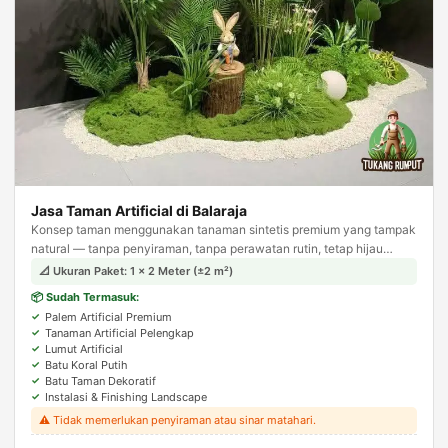
Jasa Taman Artificial di Balaraja
Konsep taman menggunakan tanaman sintetis premium yang tampak
natural — tanpa penyiraman, tanpa perawatan rutin, tetap hijau
sepanjang tahun. Solusi ideal untuk area indoor.
📐 Ukuran Paket: 1 × 2 Meter (±2 m²)
📦 Sudah Termasuk:
Palem Artificial Premium
Tanaman Artificial Pelengkap
Lumut Artificial
Batu Koral Putih
Batu Taman Dekoratif
Instalasi & Finishing Landscape
⚠️ Tidak memerlukan penyiraman atau sinar matahari.