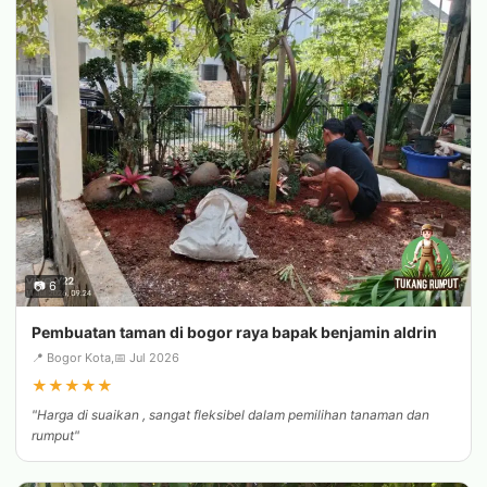
📷 6
Pembuatan taman di bogor raya bapak benjamin aldrin
📍 Bogor Kota,
📅 Jul 2026
★
★
★
★
★
"Harga di suaikan , sangat fleksibel dalam pemilihan tanaman dan
rumput"