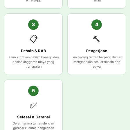
WhatsApp
lahan
3
4
📋
🔨
Desain & RAB
Pengerjaan
Kami kirimkan desain konsep dan
Tim tukang taman berpengalaman
rincian anggaran biaya yang
mengerjakan sesuai desain dan
transparan
jadwal
5
✅
Selesai & Garansi
Serah terima taman dengan
garansi kualitas pengerjaan