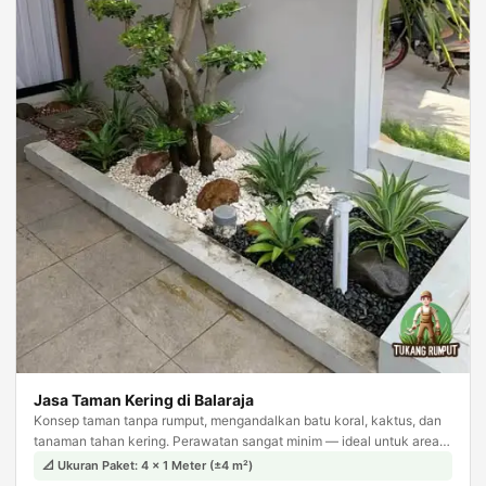
Jasa Taman Kering di Balaraja
Konsep taman tanpa rumput, mengandalkan batu koral, kaktus, dan
tanaman tahan kering. Perawatan sangat minim — ideal untuk area
sempit seperti samping rumah atau carport.
📐 Ukuran Paket: 4 × 1 Meter (±4 m²)