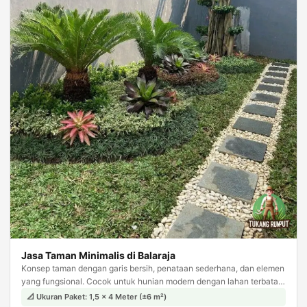
Jasa Taman Minimalis di Balaraja
Konsep taman dengan garis bersih, penataan sederhana, dan elemen
yang fungsional. Cocok untuk hunian modern dengan lahan terbatas,
tampil estetis tanpa kesan berlebihan.
📐 Ukuran Paket: 1,5 × 4 Meter (±6 m²)