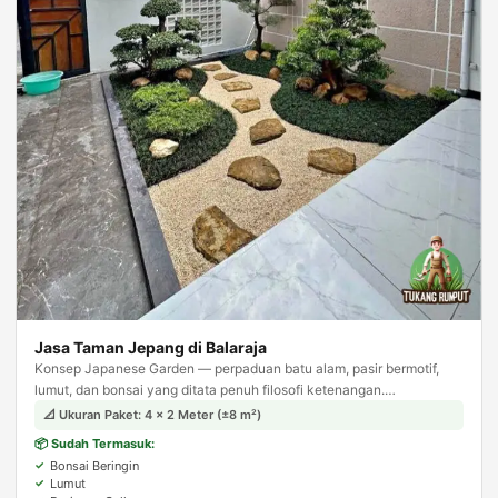
Jasa Taman Jepang di Balaraja
Konsep Japanese Garden — perpaduan batu alam, pasir bermotif,
lumut, dan bonsai yang ditata penuh filosofi ketenangan.
Menghadirkan suasana zen dan meditatif di halaman rumah Anda.
📐 Ukuran Paket: 4 × 2 Meter (±8 m²)
📦 Sudah Termasuk:
Bonsai Beringin
Lumut