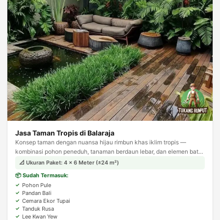
Jasa Taman Tropis di Balaraja
Konsep taman dengan nuansa hijau rimbun khas iklim tropis —
kombinasi pohon peneduh, tanaman berdaun lebar, dan elemen batu
alam. Menghadirkan suasana asri dan teduh layaknya resort tropis.
📐 Ukuran Paket: 4 × 6 Meter (±24 m²)
📦 Sudah Termasuk:
Pohon Pule
Pandan Bali
Cemara Ekor Tupai
Tanduk Rusa
Lee Kwan Yew