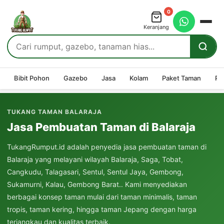
0
Keranjang
Bibit Pohon
Gazebo
Jasa
Kolam
Paket Taman
Pe
TUKANG TAMAN BALARAJA
Jasa Pembuatan Taman di Balaraja
TukangRumput.id adalah penyedia jasa pembuatan taman di
Balaraja yang melayani wilayah Balaraja, Saga, Tobat,
Cangkudu, Talagasari, Sentul, Sentul Jaya, Gembong,
Sukamurni, Kalau, Gembong Barat.. Kami menyediakan
berbagai konsep taman mulai dari taman minimalis, taman
tropis, taman kering, hingga taman Jepang dengan harga
terjangkau dan kualitas terbaik.