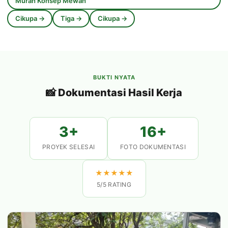
Murah Konsep Mewah
Cikupa →
Tiga →
Cikupa →
BUKTI NYATA
📸 Dokumentasi Hasil Kerja
3+
16+
PROYEK SELESAI
FOTO DOKUMENTASI
★
★
★
★
★
5/5 RATING