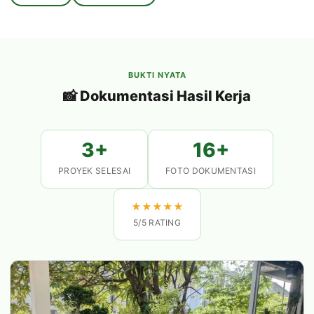
BUKTI NYATA
📸 Dokumentasi Hasil Kerja
3+
16+
PROYEK SELESAI
FOTO DOKUMENTASI
★
★
★
★
★
5/5 RATING