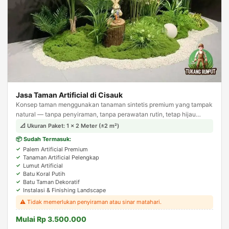
Jasa Taman Artificial di Cisauk
Konsep taman menggunakan tanaman sintetis premium yang tampak
natural — tanpa penyiraman, tanpa perawatan rutin, tetap hijau
sepanjang tahun. Solusi ideal untuk area indoor.
📐 Ukuran Paket: 1 × 2 Meter (±2 m²)
📦 Sudah Termasuk:
Palem Artificial Premium
Tanaman Artificial Pelengkap
Lumut Artificial
Batu Koral Putih
Batu Taman Dekoratif
Instalasi & Finishing Landscape
⚠️ Tidak memerlukan penyiraman atau sinar matahari.
Mulai Rp 3.500.000