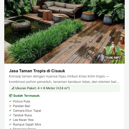
Jasa Taman Tropis di Cisauk
Konsep taman dengan nuansa hijau rimbun khas iklim tropis —
kombinasi pohon peneduh, tanaman berdaun lebar, dan elemen batu
alam. Menghadirkan suasana asri dan teduh layaknya resort tropis.
📐 Ukuran Paket: 4 × 6 Meter (±24 m²)
📦 Sudah Termasuk:
Pohon Pule
Pandan Bali
Cemara Ekor Tupai
Tanduk Rusa
Lee Kwan Yew
Rumput Gajah Mini
Stepping Stone