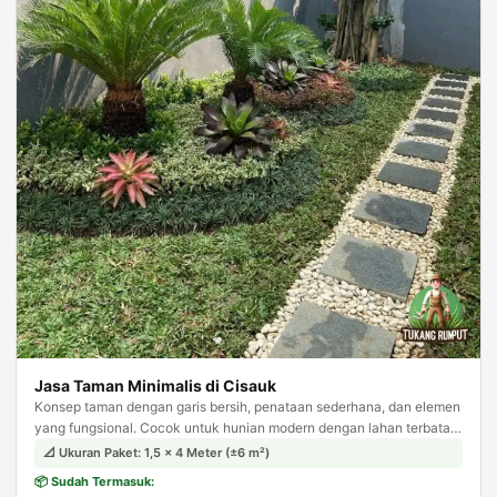
Jasa Taman Minimalis di Cisauk
Konsep taman dengan garis bersih, penataan sederhana, dan elemen
yang fungsional. Cocok untuk hunian modern dengan lahan terbatas,
tampil estetis tanpa kesan berlebihan.
📐 Ukuran Paket: 1,5 × 4 Meter (±6 m²)
📦 Sudah Termasuk: