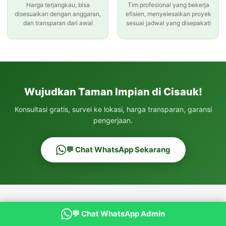
Harga terjangkau, bisa
Tim profesional yang bekerja
disesuaikan dengan anggaran,
efisien, menyelesaikan proyek
dan transparan dari awal
sesuai jadwal yang disepakati
Wujudkan Taman Impian di Cisauk!
Konsultasi gratis, survei ke lokasi, harga transparan, garansi
pengerjaan.
💬 Chat WhatsApp Sekarang
BACA JUGA
💬 Chat WhatsApp Admin