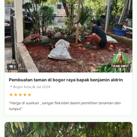
📷 6
Pembuatan taman di bogor raya bapak benjamin aldrin
📍 Bogor Kota,
📅 Jul 2026
★
★
★
★
★
"Harga di suaikan , sangat fleksibel dalam pemilihan tanaman dan
rumput"