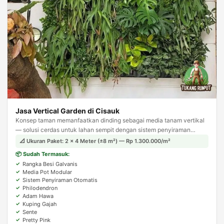
Jasa Vertical Garden di Cisauk
Konsep taman memanfaatkan dinding sebagai media tanam vertikal
— solusi cerdas untuk lahan sempit dengan sistem penyiraman
otomatis agar tanaman tetap terjaga.
📐 Ukuran Paket: 2 × 4 Meter (±8 m²) — Rp 1.300.000/m²
📦 Sudah Termasuk:
Rangka Besi Galvanis
Media Pot Modular
Sistem Penyiraman Otomatis
Philodendron
Adam Hawa
Kuping Gajah
Sente
Pretty Pink