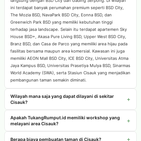
langsung dengan BSD City dan Gading Serpong. Di wilayah
ini terdapat banyak perumahan premium seperti BSD City,
The Mozia BSD, NavaPark BSD City, Eonna BSD, dan
Greenwich Park BSD yang memiliki kebutuhan tinggi
terhadap jasa landscape. Selain itu terdapat apartemen Sky
House BSD+, Akasa Pure Living BSD, Upper West BSD City,
Branz BSD, dan Casa de Parco yang memiliki area hijau pada
fasilitas bersama maupun area komersial. Kawasan ini juga
memiliki AEON Mall BSD City, ICE BSD City, Universitas Atma
Jaya Kampus BSD, Universitas Prasetiya Mulya BSD, Sinarmas
World Academy (SWA), serta Stasiun Cisauk yang menjadikan
pembangunan taman semakin diminati.
Wilayah mana saja yang dapat dilayani di sekitar
+
Cisauk?
Apakah TukangRumput.id memiliki workshop yang
+
melayani area Cisauk?
+
Berapa biaya pembuatan taman di Cisauk?