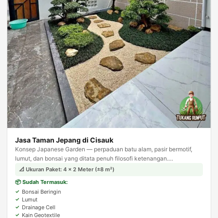
Jasa Taman Jepang di Cisauk
Konsep Japanese Garden — perpaduan batu alam, pasir bermotif,
lumut, dan bonsai yang ditata penuh filosofi ketenangan.
Menghadirkan suasana zen dan meditatif di halaman rumah Anda.
📐 Ukuran Paket: 4 × 2 Meter (±8 m²)
📦 Sudah Termasuk:
Bonsai Beringin
Lumut
Drainage Cell
Kain Geotextile