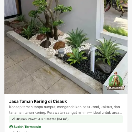
Jasa Taman Kering di Cisauk
Konsep taman tanpa rumput, mengandalkan batu koral, kaktus, dan
tanaman tahan kering. Perawatan sangat minim — ideal untuk area
sempit seperti samping rumah atau carport.
📐 Ukuran Paket: 4 × 1 Meter (±4 m²)
📦 Sudah Termasuk: