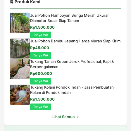
🛒 Produk Kami
Jual Pohon Flamboyan Bunga Merah Ukuran
Diameter Besar Siap Tanam
Harga
Harga
Rp
1.500.000
aslinya
saat
Tanya WA
adalah:
ini
Jual Pohon Bambu Jepang Harga Murah Siap Kirim
Rp2.000.000.
adalah:
Harga
Harga
Rp
45.000
Rp1.500.000.
aslinya
saat
Tanya WA
adalah:
ini
Tukang Taman Kebon Jeruk Profesional, Rapi &
Rp75.000.
adalah:
Berpengalaman
Rp45.000.
Harga
Harga
Rp
600.000
aslinya
saat
Tanya WA
adalah:
ini
Tukang Kolam Pondok Indah - Jasa Pembuatan
Rp650.000.
adalah:
Kolam di Pondok Indah
Rp600.000.
Harga
Harga
Rp
1.500.000
aslinya
saat
Tanya WA
adalah:
ini
Rp1.750.000.
adalah:
Lihat Semua →
Rp1.500.000.