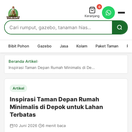
0
Keranjang
Bibit Pohon
Gazebo
Jasa
Kolam
Paket Taman
Pe
›
›
Beranda
Artikel
Inspirasi Taman Depan Rumah Minimalis di Depok untuk...
Artikel
Inspirasi Taman Depan Rumah
Minimalis di Depok untuk Lahan
Terbatas
10 Juni 2026
·
6 menit baca