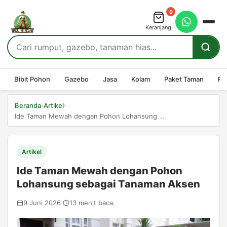
0
Keranjang
Bibit Pohon
Gazebo
Jasa
Kolam
Paket Taman
Pe
›
›
Beranda
Artikel
Ide Taman Mewah dengan Pohon Lohansung sebagai Tanaman...
Artikel
Ide Taman Mewah dengan Pohon
Lohansung sebagai Tanaman Aksen
9 Juni 2026
·
13 menit baca