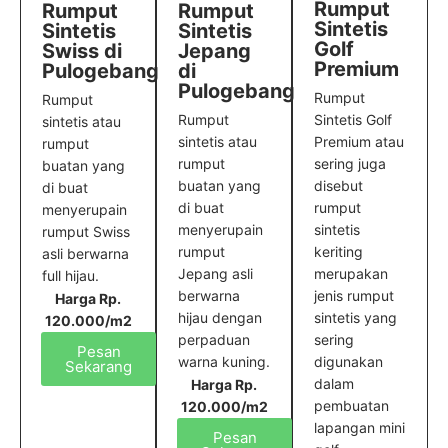
Rumput
Rumput
Rumput
Sintetis
Sintetis
Sintetis
Golf
Swiss di
Jepang
Premium
Pulogebang
di
Pulogebang
Rumput
Rumput
Sintetis Golf
Rumput
sintetis atau
Premium atau
sintetis atau
rumput
sering juga
rumput
buatan yang
disebut
buatan yang
di buat
rumput
di buat
menyerupain
sintetis
menyerupain
rumput Swiss
keriting
rumput
asli berwarna
merupakan
Jepang asli
full hijau.
jenis rumput
berwarna
Harga Rp.
sintetis yang
hijau dengan
120.000/m2
sering
perpaduan
Pesan
digunakan
warna kuning.
Sekarang
dalam
Harga Rp.
pembuatan
120.000/m2
lapangan mini
Pesan