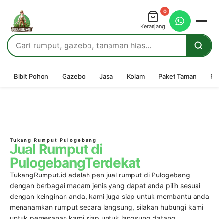
0
Keranjang
Bibit Pohon
Gazebo
Jasa
Kolam
Paket Taman
Pe
Tukang Rumput Pulogebang
Jual Rumput di
PulogebangTerdekat
TukangRumput.id adalah pen jual rumput di Pulogebang
dengan berbagai macam jenis yang dapat anda pilih sesuai
dengan keinginan anda, kami juga siap untuk membantu anda
menanamkan rumput secara langsung, silakan hubungi kami
untuk pemesanan kami siap untuk langsung datang