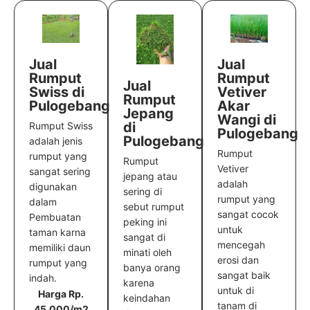
Jual
Jual
Rumput
Rumput
Jual
Vetiver
Swiss di
Rumput
Akar
Pulogebang
Jepang
Wangi di
di
Rumput Swiss
Pulogebang
Pulogebang
adalah jenis
Rumput
rumput yang
Rumput
Vetiver
sangat sering
jepang atau
adalah
digunakan
sering di
rumput yang
dalam
sebut rumput
sangat cocok
Pembuatan
peking ini
untuk
taman karna
sangat di
mencegah
memiliki daun
minati oleh
erosi dan
rumput yang
banya orang
sangat baik
indah.
karena
untuk di
Harga Rp.
keindahan
tanam di
45.000/m2