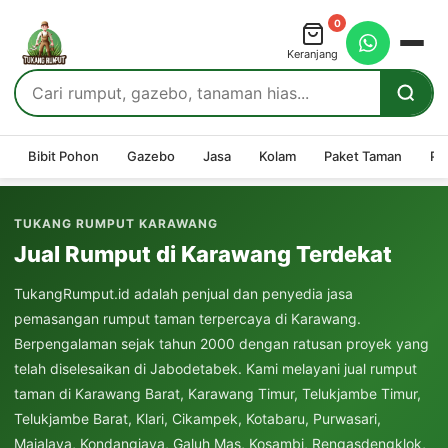
0
Keranjang
Bibit Pohon
Gazebo
Jasa
Kolam
Paket Taman
Pe
TUKANG RUMPUT KARAWANG
Jual Rumput di Karawang Terdekat
TukangRumput.id adalah penjual dan penyedia jasa
pemasangan rumput taman terpercaya di Karawang.
Berpengalaman sejak tahun 2000 dengan ratusan proyek yang
telah diselesaikan di Jabodetabek. Kami melayani jual rumput
taman di Karawang Barat, Karawang Timur, Telukjambe Timur,
Telukjambe Barat, Klari, Cikampek, Kotabaru, Purwasari,
Majalaya, Kondangjaya, Galuh Mas, Kosambi, Rengasdengklok,