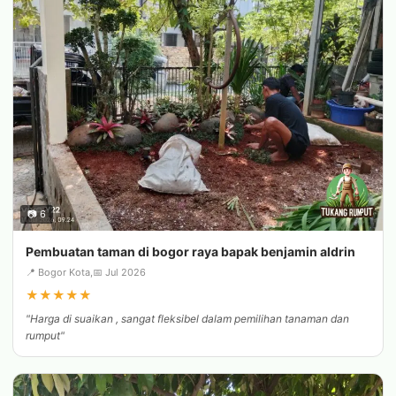
📷 6
Pembuatan taman di bogor raya bapak benjamin aldrin
📍 Bogor Kota,
📅 Jul 2026
★
★
★
★
★
"Harga di suaikan , sangat fleksibel dalam pemilihan tanaman dan
rumput"