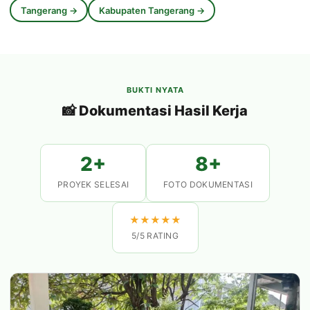
Tangerang →
Kabupaten Tangerang →
BUKTI NYATA
📸 Dokumentasi Hasil Kerja
2+
8+
PROYEK SELESAI
FOTO DOKUMENTASI
★
★
★
★
★
5/5 RATING