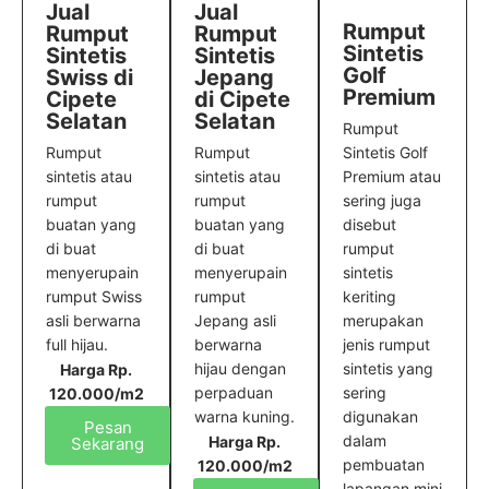
Jual
Jual
Rumput
Rumput
Rumput
Sintetis
Sintetis
Sintetis
Golf
Swiss di
Jepang
Premium
Cipete
di Cipete
Selatan
Selatan
Rumput
Sintetis Golf
Rumput
Rumput
Premium atau
sintetis atau
sintetis atau
sering juga
rumput
rumput
disebut
buatan yang
buatan yang
rumput
di buat
di buat
sintetis
menyerupain
menyerupain
keriting
rumput Swiss
rumput
merupakan
asli berwarna
Jepang asli
jenis rumput
full hijau.
berwarna
sintetis yang
hijau dengan
Harga Rp.
sering
perpaduan
120.000/m2
digunakan
warna kuning.
Pesan
dalam
Harga Rp.
Sekarang
pembuatan
120.000/m2
lapangan mini