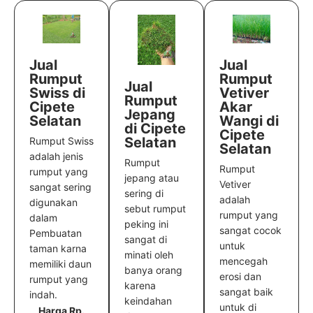
Jual
Jual
Rumput
Rumput
Jual
Vetiver
Swiss di
Rumput
Akar
Cipete
Jepang
Wangi di
Selatan
di Cipete
Cipete
Selatan
Rumput Swiss
Selatan
adalah jenis
Rumput
Rumput
rumput yang
jepang atau
Vetiver
sangat sering
sering di
adalah
digunakan
sebut rumput
rumput yang
dalam
peking ini
sangat cocok
Pembuatan
sangat di
untuk
taman karna
minati oleh
mencegah
memiliki daun
banya orang
erosi dan
rumput yang
karena
sangat baik
indah.
keindahan
untuk di
Harga Rp.