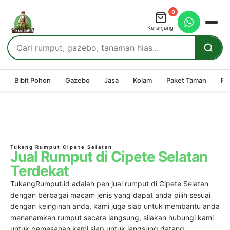
0
Keranjang
Bibit Pohon
Gazebo
Jasa
Kolam
Paket Taman
Pe
Tukang Rumput Cipete Selatan
Jual Rumput di Cipete Selatan
Terdekat
TukangRumput.id adalah pen jual rumput di Cipete Selatan
dengan berbagai macam jenis yang dapat anda pilih sesuai
dengan keinginan anda, kami juga siap untuk membantu anda
menanamkan rumput secara langsung, silakan hubungi kami
untuk pemesanan kami siap untuk langsung datang