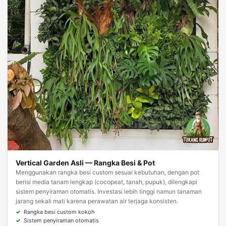
Vertical Garden Asli — Rangka Besi & Pot
Menggunakan rangka besi custom sesuai kebutuhan, dengan pot
berisi media tanam lengkap (cocopeat, tanah, pupuk), dilengkapi
sistem penyiraman otomatis. Investasi lebih tinggi namun tanaman
jarang sekali mati karena perawatan air terjaga konsisten.
Rangka besi custom kokoh
Sistem penyiraman otomatis