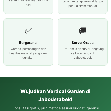
kantung tanam, atau rangka
tanaman tetap terawat tanpa
besi
perlu disiram manual
✅
🚚
Bergaransi
Survei Gratis
Garansi pemasangan dan
Tim kami siap survei langsung
kualitas material yang kami
ke lokasi Anda di
gunakan
Jabodetabek
Wujudkan Vertical Garden di
Jabodetabek!
Konsultasi gratis, pilih metode sesuai budget, garansi