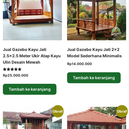
Jual Gazebo Kayu Jati
Jual Gazebo Kayu Jati 2×2
2.5×2.5 Meter Ukir Atap Kayu
Model Sederhana Minimalis
Ulin Desain Mewah
Rp
14.000.000
Dinilai
Rp
25.000.000
Tambah ke keranjang
5.00
dari 5
Tambah ke keranjang
Obral!
Obral!