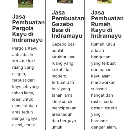
Jasa
Jasa
Jasa
Pembuatan
Pembuatan
Pembuatan
Rumah
Gazebo
Pergola
Kayu di
Besi di
Kayu di
Indramayu
Indramayu
Indramayu
Rumah Kayu
Gazebo Besi
Pergola Kayu
adalah
adalah
Jati adalah
bangunan
struktur luar
struktur luar
yang terbuat
ruang yang
ruang yang
dari bahan
kokoh dan
elegan,
kayu alami,
modern,
terbuat dari
menawarkan
terbuat dari
kayu jati yang
suasana
besi yang
tahan lama,
hangat dan
tahan lama,
ideal untuk
rustic, serta
ideal untuk
menciptakan
desain estetis
menciptakan
area teduh
yang
area teduh
dengan gaya
harmonis
dan bergaya
alami, cocok
dengan alam,
untuk