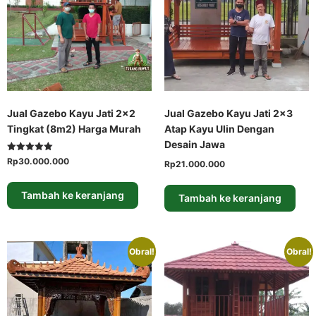
Jual Gazebo Kayu Jati 2×2
Jual Gazebo Kayu Jati 2×3
Tingkat (8m2) Harga Murah
Atap Kayu Ulin Dengan
Desain Jawa
Dinilai
Rp
30.000.000
Rp
21.000.000
5.00
dari 5
Tambah ke keranjang
Tambah ke keranjang
Obral!
Obral!