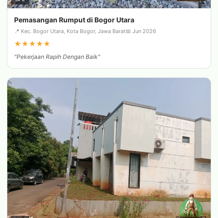
Pemasangan Rumput di Bogor Utara
📍 Kec. Bogor Utara, Kota Bogor, Jawa Barat
📅 Jun 2026
★
★
★
★
★
"Pekerjaan Rapih Dengan Baik"