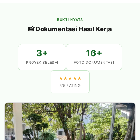
BUKTI NYATA
📸 Dokumentasi Hasil Kerja
3+
16+
PROYEK SELESAI
FOTO DOKUMENTASI
★
★
★
★
★
5/5 RATING