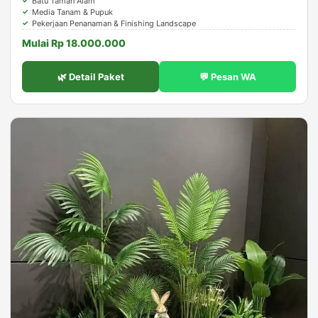
Batu Taman Alam
Media Tanam & Pupuk
Pekerjaan Penanaman & Finishing Landscape
Mulai Rp 18.000.000
🌿 Detail Paket
💬 Pesan WA