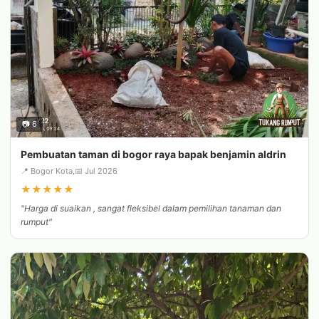
📷 6
Pembuatan taman di bogor raya bapak benjamin aldrin
📍 Bogor Kota,
📅 Jul 2026
★
★
★
★
★
"Harga di suaikan , sangat fleksibel dalam pemilihan tanaman dan
rumput"