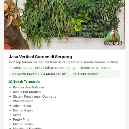
Jasa Vertical Garden di Serpong
Konsep taman memanfaatkan dinding sebagai media tanam vertikal
— solusi cerdas untuk lahan sempit dengan sistem penyiraman
otomatis agar tanaman tetap terjaga.
📐 Ukuran Paket: 2 × 4 Meter (±8 m²) — Rp 1.300.000/m²
📦 Sudah Termasuk:
Rangka Besi Galvanis
Media Pot Modular
Sistem Penyiraman Otomatis
Philodendron
Adam Hawa
Kuping Gajah
Sente
Pretty Pink
Media Tanam
Instalasi & Finishing