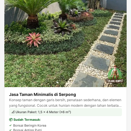
Jasa Taman Minimalis di Serpong
Konsep taman dengan garis bersih, penataan sederhana, dan elemen
yang fungsional. Cocok untuk hunian modern dengan lahan terbatas,
tampil estetis tanpa kesan berlebihan.
📐 Ukuran Paket: 1,5 × 4 Meter (±6 m²)
📦 Sudah Termasuk:
Bonsai Beringin Korea
Bonsai Anting Putri