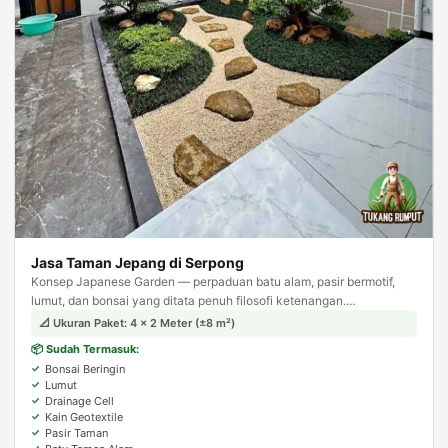
Jasa Taman Jepang di Serpong
Konsep Japanese Garden — perpaduan batu alam, pasir bermotif,
lumut, dan bonsai yang ditata penuh filosofi ketenangan.
Menghadirkan suasana zen dan meditatif di halaman rumah Anda.
📐 Ukuran Paket: 4 × 2 Meter (±8 m²)
📦 Sudah Termasuk:
Bonsai Beringin
Lumut
Drainage Cell
Kain Geotextile
Pasir Taman