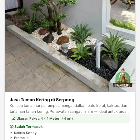
Jasa Taman Kering di Serpong
Konsep taman tanpa rumput, mengandalkan batu koral, kaktus, dan
tanaman tahan kering. Perawatan sangat minim — ideal untuk area
sempit seperti samping rumah atau carport.
📐 Ukuran Paket: 4 × 1 Meter (±4 m²)
📦 Sudah Termasuk:
Kaktus Koboy
Bromelia