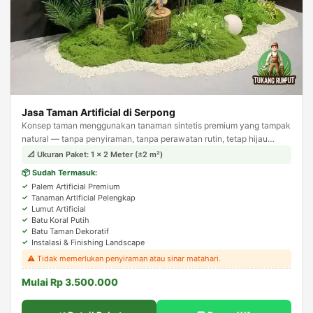
Jasa Taman Artificial di Serpong
Konsep taman menggunakan tanaman sintetis premium yang tampak
natural — tanpa penyiraman, tanpa perawatan rutin, tetap hijau
sepanjang tahun. Solusi ideal untuk area indoor.
📐 Ukuran Paket: 1 × 2 Meter (±2 m²)
📦 Sudah Termasuk:
Palem Artificial Premium
Tanaman Artificial Pelengkap
Lumut Artificial
Batu Koral Putih
Batu Taman Dekoratif
Instalasi & Finishing Landscape
⚠️ Tidak memerlukan penyiraman atau sinar matahari.
Mulai Rp 3.500.000