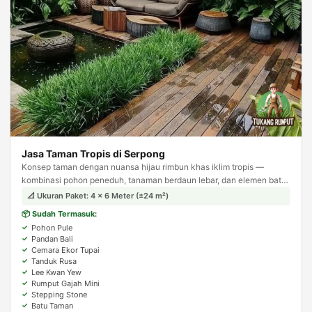
Jasa Taman Tropis di Serpong
Konsep taman dengan nuansa hijau rimbun khas iklim tropis —
kombinasi pohon peneduh, tanaman berdaun lebar, dan elemen batu
alam. Menghadirkan suasana asri dan teduh layaknya resort tropis.
📐 Ukuran Paket: 4 × 6 Meter (±24 m²)
📦 Sudah Termasuk:
Pohon Pule
Pandan Bali
Cemara Ekor Tupai
Tanduk Rusa
Lee Kwan Yew
Rumput Gajah Mini
Stepping Stone
Batu Taman