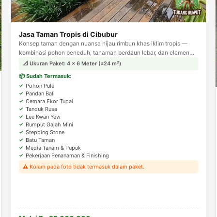
Jasa Taman Tropis di Cibubur
Konsep taman dengan nuansa hijau rimbun khas iklim tropis —
kombinasi pohon peneduh, tanaman berdaun lebar, dan elemen
batu alam. Menghadirkan suasana asri dan teduh layaknya resort
📐 Ukuran Paket: 4 × 6 Meter (±24 m²)
tropis.
📦 Sudah Termasuk:
Pohon Pule
Pandan Bali
Cemara Ekor Tupai
Tanduk Rusa
Lee Kwan Yew
Rumput Gajah Mini
Stepping Stone
Batu Taman
Media Tanam & Pupuk
Pekerjaan Penanaman & Finishing
⚠️ Kolam pada foto tidak termasuk dalam paket.