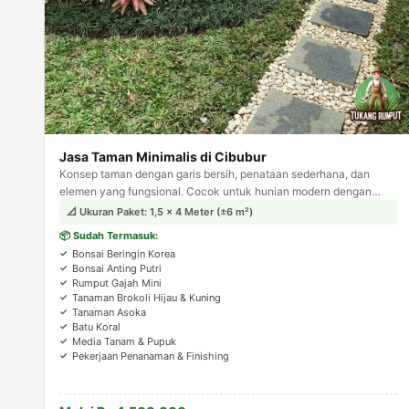
Jasa Taman Minimalis di Cibubur
Konsep taman dengan garis bersih, penataan sederhana, dan
elemen yang fungsional. Cocok untuk hunian modern dengan
lahan terbatas, tampil estetis tanpa kesan berlebihan.
📐 Ukuran Paket: 1,5 × 4 Meter (±6 m²)
📦 Sudah Termasuk:
Bonsai Beringin Korea
Bonsai Anting Putri
Rumput Gajah Mini
Tanaman Brokoli Hijau & Kuning
Tanaman Asoka
Batu Koral
Media Tanam & Pupuk
Pekerjaan Penanaman & Finishing