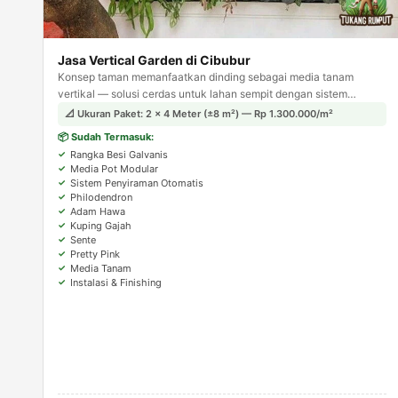
Jasa Vertical Garden di Cibubur
Konsep taman memanfaatkan dinding sebagai media tanam
vertikal — solusi cerdas untuk lahan sempit dengan sistem
penyiraman otomatis agar tanaman tetap terjaga.
📐 Ukuran Paket: 2 × 4 Meter (±8 m²) — Rp 1.300.000/m²
📦 Sudah Termasuk:
Rangka Besi Galvanis
Media Pot Modular
Sistem Penyiraman Otomatis
Philodendron
Adam Hawa
Kuping Gajah
Sente
Pretty Pink
Media Tanam
Instalasi & Finishing