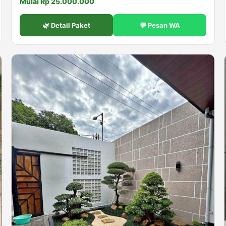
Mulai Rp 25.000.000
🌿 Detail Paket
💬 Pesan WA