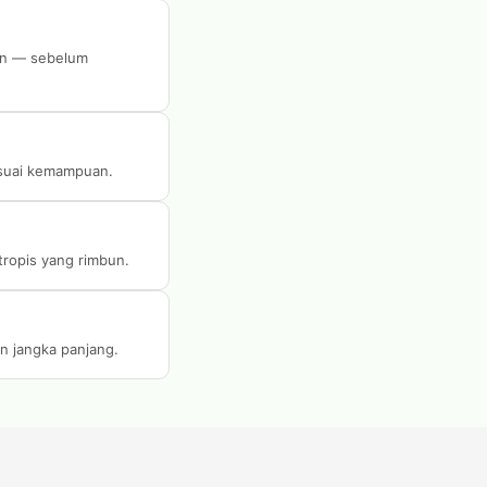
den — sebelum
esuai kemampuan.
tropis yang rimbun.
n jangka panjang.