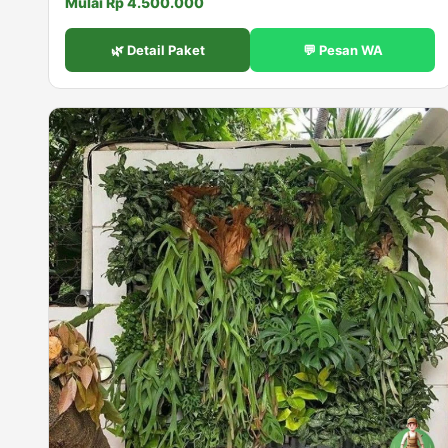
Mulai Rp 4.500.000
🌿 Detail Paket
💬 Pesan WA