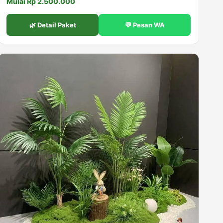
Mulai Rp 2.500.000
🌿 Detail Paket
💬 Pesan WA