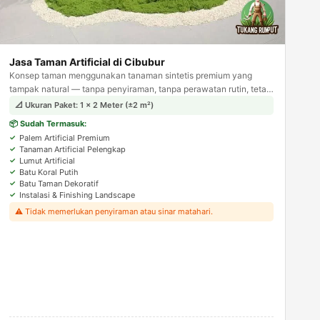
Jasa Taman Artificial di Cibubur
Konsep taman menggunakan tanaman sintetis premium yang
tampak natural — tanpa penyiraman, tanpa perawatan rutin, tetap
hijau sepanjang tahun. Solusi ideal untuk area indoor.
📐 Ukuran Paket: 1 × 2 Meter (±2 m²)
📦 Sudah Termasuk:
Palem Artificial Premium
Tanaman Artificial Pelengkap
Lumut Artificial
Batu Koral Putih
Batu Taman Dekoratif
Instalasi & Finishing Landscape
⚠️ Tidak memerlukan penyiraman atau sinar matahari.