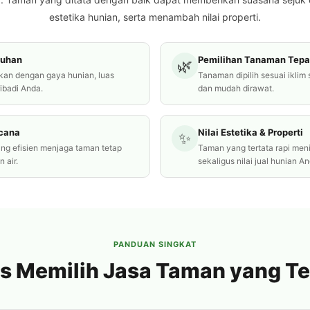
estetika hunian, serta menambah nilai properti.
tuhan
Pemilihan Tanaman Tepa
🌿
kan dengan gaya hunian, luas
Tanaman dipilih sesuai iklim
ribadi Anda.
dan mudah dirawat.
ncana
Nilai Estetika & Properti
✨
ang efisien menjaga taman tetap
Taman yang tertata rapi me
 air.
sekaligus nilai jual hunian An
PANDUAN SINGKAT
s Memilih Jasa Taman yang T