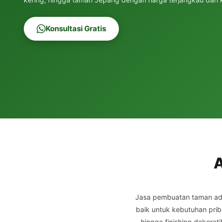
Konsultasi Gratis
A
Jasa pembuatan taman ad
baik untuk kebutuhan prib
hingga finishing dekora