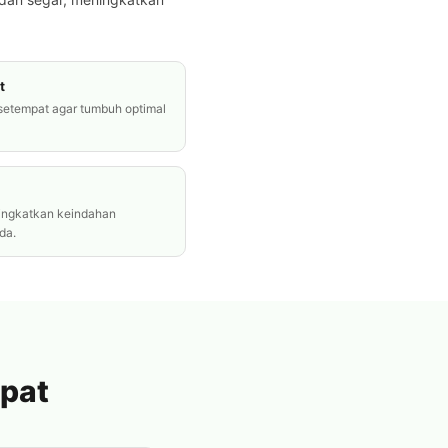
t
 setempat agar tumbuh optimal
ningkatkan keindahan
da.
epat