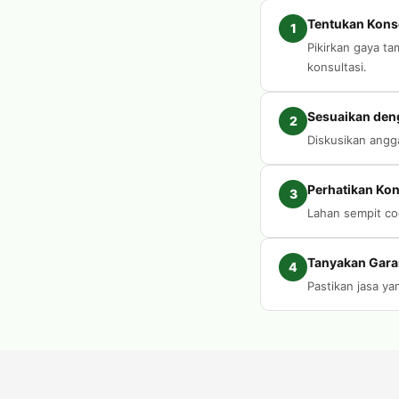
Tentukan Kons
1
Pikirkan gaya t
konsultasi.
Sesuaikan den
2
Diskusikan angg
Perhatikan Kon
3
Lahan sempit coc
Tanyakan Gara
4
Pastikan jasa y