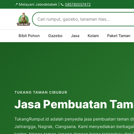
📍 Melayani Jabodetabek | 📞
085782057472
Bibit Pohon
Gazebo
Jasa
Kolam
Paket Taman
TUKANG TAMAN CIBUBUR
Jasa Pembuatan Tama
TukangRumput.id adalah penyedia jasa pembuatan taman di 
Jatirangga, Nagrak, Ciangsana. Kami menyediakan berbagai 
kering, hingga taman Jepang dengan harga terjangkau dan ku