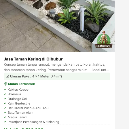
Jasa Taman Kering di Cibubur
Konsep taman tanpa rumput, mengandalkan batu koral, kaktus,
dan tanaman tahan kering. Perawatan sangat minim — ideal untuk
area sempit seperti samping rumah atau carport.
📐 Ukuran Paket: 4 × 1 Meter (±4 m²)
📦 Sudah Termasuk:
Kaktus Koboy
Bromelia
Drainage Cell
Kain Geotextile
Batu Koral Putih & Abu-Abu
Batu Taman Alam
Media Tanam
Pekerjaan Pemasangan & Finishing