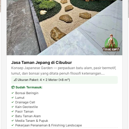
Jasa Taman Jepang di Cibubur
Konsep Japanese Garden — perpaduan batu alam, pasir bermotif,
lumut, dan bonsai yang ditata penuh filosofi ketenangan.
Menghadirkan suasana zen dan meditatif di halaman rumah Anda.
📐 Ukuran Paket: 4 × 2 Meter (±8 m²)
📦 Sudah Termasuk:
Bonsai Beringin
Lumut
Drainage Cell
Kain Geotextile
Pasir Taman
Batu Taman Alam
Media Tanam & Pupuk
Pekerjaan Penanaman & Finishing Landscape