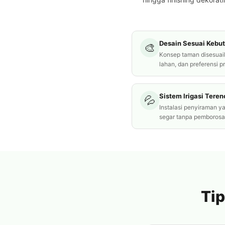
Desain Sesuai Kebu
🎨
Konsep taman disesuai
lahan, dan preferensi p
Sistem Irigasi Tere
💦
Instalasi penyiraman y
segar tanpa pemborosan
Tip