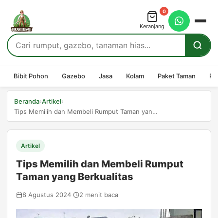
0
Keranjang
Bibit Pohon
Gazebo
Jasa
Kolam
Paket Taman
Pe
›
›
Beranda
Artikel
Tips Memilih dan Membeli Rumput Taman yang Berkualitas
Artikel
Tips Memilih dan Membeli Rumput
Taman yang Berkualitas
8 Agustus 2024
·
2 menit baca