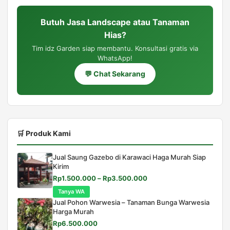
Butuh Jasa Landscape atau Tanaman
Hias?
Tim idz Garden siap membantu. Konsultasi gratis via
WhatsApp!
💬 Chat Sekarang
🛒 Produk Kami
Jual Saung Gazebo di Karawaci Haga Murah Siap
Kirim
Rentang
Rp
1.500.000
–
Rp
3.500.000
harga:
Tanya WA
Rp1.500.000
Jual Pohon Warwesia – Tanaman Bunga Warwesia
hingga
Harga Murah
Rp3.500.000
Harga
Harga
Rp
6.500.000