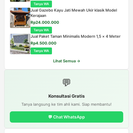
aslinya
saat
Tanya WA
adalah:
ini
Jual Gazebo Kayu Jati Mewah Ukir klasik Model
Rp7.500.000.
adalah:
Kerajaan
Rp6.500.000.
Harga
Harga
Rp
24.000.000
aslinya
saat
Tanya WA
adalah:
ini
Jual Paket Taman Minimalis Modern 1,5 × 4 Meter
Rp25.000.000.
adalah:
Harga
Harga
Rp
4.500.000
Rp24.000.000.
aslinya
saat
Tanya WA
adalah:
ini
Rp5.500.000.
adalah:
Lihat Semua →
Rp4.500.000.
💬
Konsultasi Gratis
Tanya langsung ke tim ahli kami. Siap membantu!
💬 Chat WhatsApp