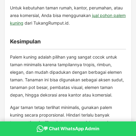
Untuk kebutuhan taman rumah, kantor, perumahan, atau
area komersial, Anda bisa menggunakan
jual pohon palem
kuning
dari TukangRumput.id.
Kesimpulan
Palem kuning adalah pilihan yang sangat cocok untuk
taman minimalis karena tampilannya tropis, rimbun,
elegan, dan mudah dipadukan dengan berbagai elemen
taman. Tanaman ini bisa digunakan sebagai aksen sudut,
tanaman pot besar, pembatas visual, elemen taman
depan, hingga dekorasi area kantor atau komersial.
Agar taman tetap terlihat minimalis, gunakan palem
kuning secara proporsional. Hindari terlalu banyak
tanaman tinggi, pilih pola tanam yang jelas, gunakan
💬 Chat WhatsApp Admin
elemen pendukung secukupnya, dan pastikan tanaman