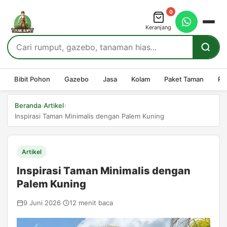
0
Keranjang
Bibit Pohon
Gazebo
Jasa
Kolam
Paket Taman
Pe
›
›
Beranda
Artikel
Inspirasi Taman Minimalis dengan Palem Kuning
Artikel
Inspirasi Taman Minimalis dengan
Palem Kuning
9 Juni 2026
·
12 menit baca