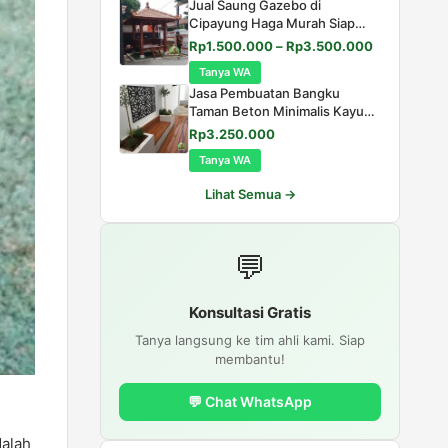
Jual Saung Gazebo di
Rp50.000.
adalah:
Cipayung Haga Murah Siap
Rp40.000.
Kirim
Rentang
Rp
1.500.000
–
Rp
3.500.000
harga:
Tanya WA
Rp1.500.0
Jasa Pembuatan Bangku
hingga
Taman Beton Minimalis Kayu
Rp3.500.0
Bengkirai untuk Outdoor
Harga
Harga
Rp
3.250.000
aslinya
saat
Tanya WA
adalah:
ini
Rp3.500.000.
adalah:
Lihat Semua →
Rp3.250.000.
💬
Konsultasi Gratis
Tanya langsung ke tim ahli kami. Siap
membantu!
💬 Chat WhatsApp
dalah