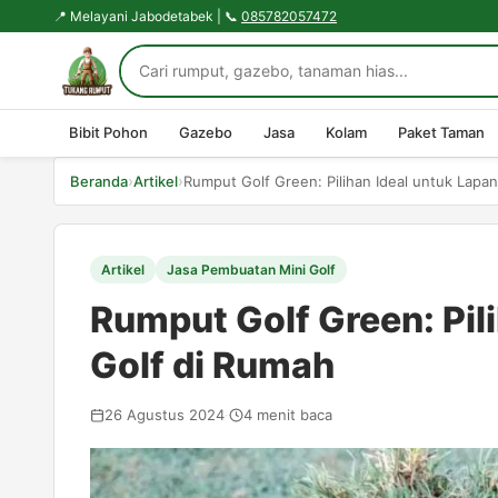
📍 Melayani Jabodetabek | 📞
085782057472
Bibit Pohon
Gazebo
Jasa
Kolam
Paket Taman
›
›
Beranda
Artikel
Artikel
Jasa Pembuatan Mini Golf
Rumput Golf Green: Pil
Golf di Rumah
26 Agustus 2024
·
4 menit baca