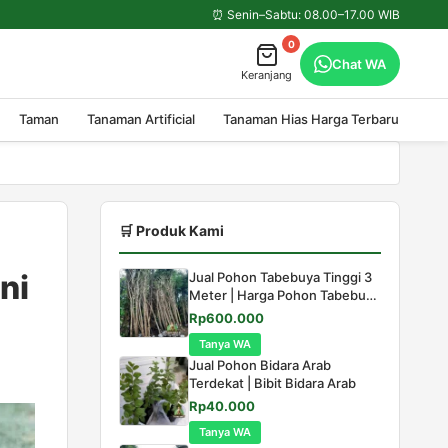
⏰ Senin–Sabtu: 08.00–17.00 WIB
0
Chat WA
Keranjang
Taman
Tanaman Artificial
Tanaman Hias Harga Terbaru
🛒 Produk Kami
ni
Jual Pohon Tabebuya Tinggi 3
Meter | Harga Pohon Tabebuya
tinggi 3 meter
Harga
Harga
Rp
600.000
aslinya
saat
Tanya WA
adalah:
ini
Jual Pohon Bidara Arab
Rp750.000.
adalah:
Terdekat | Bibit Bidara Arab
Rp600.000.
Harga
Harga
Rp
40.000
aslinya
saat
Tanya WA
adalah:
ini