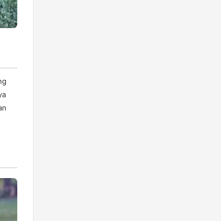
ng
ya
an