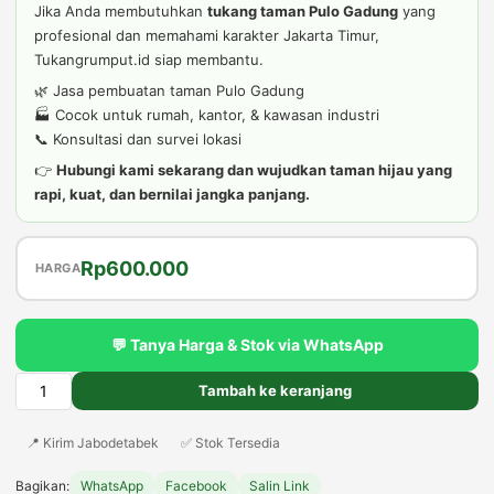
Jika Anda membutuhkan
tukang taman Pulo Gadung
yang
profesional dan memahami karakter Jakarta Timur,
Tukangrumput.id siap membantu.
🌿 Jasa pembuatan taman Pulo Gadung
🏭 Cocok untuk rumah, kantor, & kawasan industri
📞 Konsultasi dan survei lokasi
👉
Hubungi kami sekarang dan wujudkan taman hijau yang
rapi, kuat, dan bernilai jangka panjang.
Harga
Harga
Rp
600.000
HARGA
aslinya
saat
adalah:
ini
💬 Tanya Harga & Stok via WhatsApp
Rp650.000.
adalah:
Rp600.000.
Tambah ke keranjang
Kuantitas
Tukang
📍 Kirim Jabodetabek
✅ Stok Tersedia
Taman
Pulo
Bagikan:
WhatsApp
Facebook
Salin Link