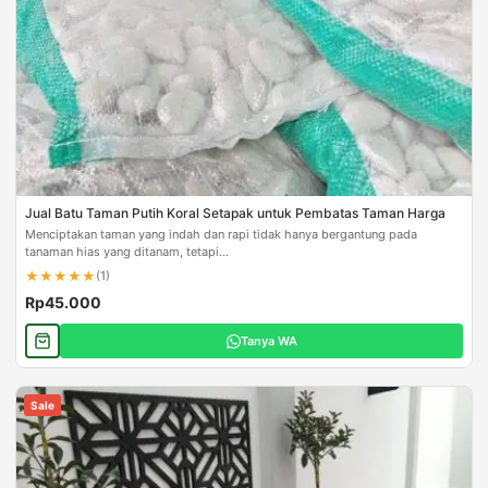
Jual Batu Taman Putih Koral Setapak untuk Pembatas Taman Harga
Menciptakan taman yang indah dan rapi tidak hanya bergantung pada
tanaman hias yang ditanam, tetapi...
★
★
★
★
★
(1)
Rp45.000
Tanya WA
Sale