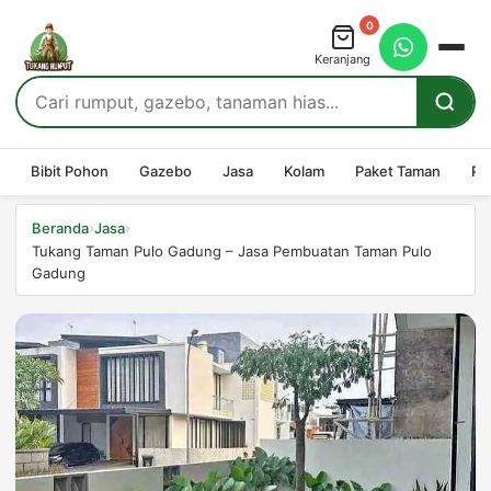
0
Keranjang
Bibit Pohon
Gazebo
Jasa
Kolam
Paket Taman
Pe
›
›
Beranda
Jasa
Tukang Taman Pulo Gadung – Jasa Pembuatan Taman Pulo
Gadung