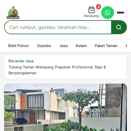
0
Keranjang
Bibit Pohon
Gazebo
Jasa
Kolam
Paket Taman
Pe
›
›
Beranda
Jasa
Tukang Taman Mampang Prapatan Profesional, Rapi &
Berpengalaman