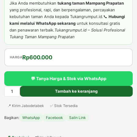
Jika Anda membutuhkan
tukang taman Mampang Prapatan
yang profesional, rapi, dan berpengalaman, percayakan
kebutuhan taman Anda kepada Tukangrumput.id.📞
Hubungi
kami melalui WhatsApp sekarang
untuk konsultasi gratis
dan penawaran terbaik.
Tukangrumput.id – Solusi Profesional
Tukang Taman Mampang Prapatan
Harga
Harga
Rp
600.000
HARGA
aslinya
saat
adalah:
ini
💬 Tanya Harga & Stok via WhatsApp
Rp650.000.
adalah:
Rp600.000.
Tambah ke keranjang
Kuantitas
Tukang
📍 Kirim Jabodetabek
✅ Stok Tersedia
Taman
Mampang
Bagikan:
WhatsApp
Facebook
Salin Link
Prapatan
Profesional,
Rapi