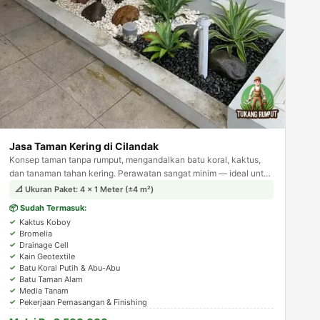
Jasa Taman Kering di Cilandak
Konsep taman tanpa rumput, mengandalkan batu koral, kaktus,
dan tanaman tahan kering. Perawatan sangat minim — ideal untuk
area sempit seperti samping rumah atau carport.
📐 Ukuran Paket: 4 × 1 Meter (±4 m²)
📦 Sudah Termasuk:
Kaktus Koboy
Bromelia
Drainage Cell
Kain Geotextile
Batu Koral Putih & Abu-Abu
Batu Taman Alam
Media Tanam
Pekerjaan Pemasangan & Finishing