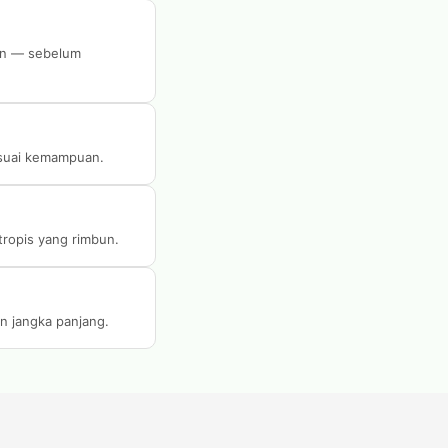
den — sebelum
esuai kemampuan.
tropis yang rimbun.
n jangka panjang.