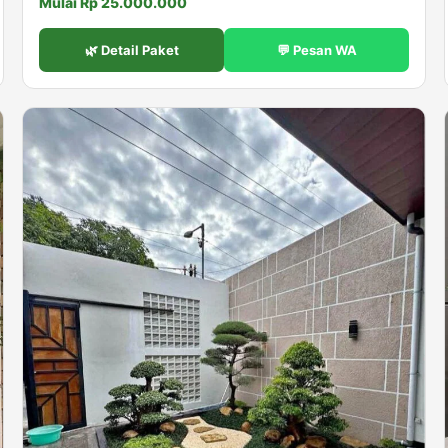
Mulai Rp 25.000.000
🌿 Detail Paket
💬 Pesan WA