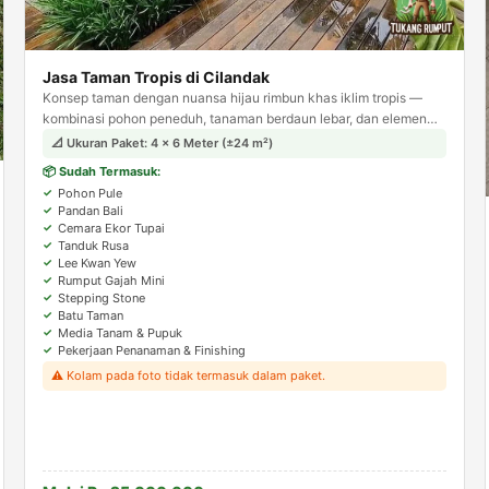
Jasa Taman Tropis di Cilandak
Konsep taman dengan nuansa hijau rimbun khas iklim tropis —
kombinasi pohon peneduh, tanaman berdaun lebar, dan elemen
batu alam. Menghadirkan suasana asri dan teduh layaknya resort
📐 Ukuran Paket: 4 × 6 Meter (±24 m²)
tropis.
📦 Sudah Termasuk:
Pohon Pule
Pandan Bali
Cemara Ekor Tupai
Tanduk Rusa
Lee Kwan Yew
Rumput Gajah Mini
Stepping Stone
Batu Taman
Media Tanam & Pupuk
Pekerjaan Penanaman & Finishing
⚠️ Kolam pada foto tidak termasuk dalam paket.