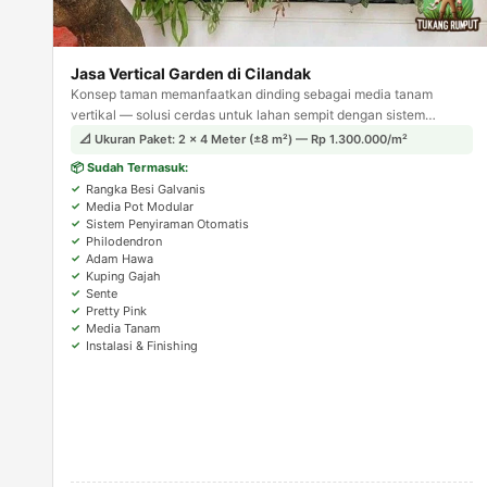
Jasa Vertical Garden di Cilandak
Konsep taman memanfaatkan dinding sebagai media tanam
vertikal — solusi cerdas untuk lahan sempit dengan sistem
penyiraman otomatis agar tanaman tetap terjaga.
📐 Ukuran Paket: 2 × 4 Meter (±8 m²) — Rp 1.300.000/m²
📦 Sudah Termasuk:
Rangka Besi Galvanis
Media Pot Modular
Sistem Penyiraman Otomatis
Philodendron
Adam Hawa
Kuping Gajah
Sente
Pretty Pink
Media Tanam
Instalasi & Finishing