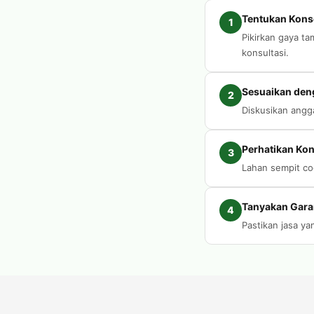
Tentukan Kons
1
Pikirkan gaya t
konsultasi.
Sesuaikan den
2
Diskusikan angg
Perhatikan Kon
3
Lahan sempit coc
Tanyakan Gara
4
Pastikan jasa y