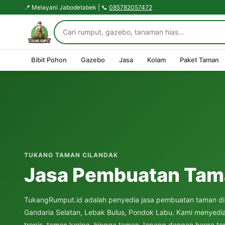
📍 Melayani Jabodetabek | 📞
085782057472
Bibit Pohon
Gazebo
Jasa
Kolam
Paket Taman
TUKANG TAMAN CILANDAK
Jasa Pembuatan Tama
TukangRumput.id adalah penyedia jasa pembuatan taman di C
Gandaria Selatan, Lebak Bulus, Pondok Labu. Kami menyedia
tropis, taman kering, hingga taman Jepang dengan harga ter