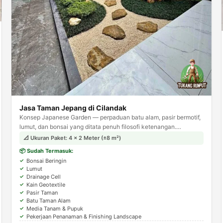
Jasa Taman Jepang di Cilandak
Konsep Japanese Garden — perpaduan batu alam, pasir bermotif,
lumut, dan bonsai yang ditata penuh filosofi ketenangan.
Menghadirkan suasana zen dan meditatif di halaman rumah Anda.
📐 Ukuran Paket: 4 × 2 Meter (±8 m²)
📦 Sudah Termasuk:
Bonsai Beringin
Lumut
Drainage Cell
Kain Geotextile
Pasir Taman
Batu Taman Alam
Media Tanam & Pupuk
Pekerjaan Penanaman & Finishing Landscape