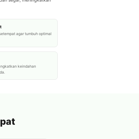
t
 setempat agar tumbuh optimal
ningkatkan keindahan
da.
epat