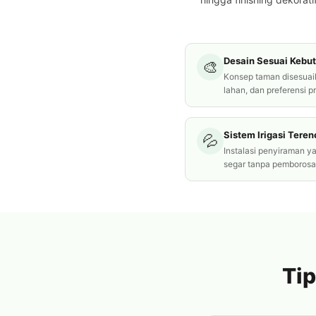
Desain Sesuai Kebu
🎨
Konsep taman disesuai
lahan, dan preferensi p
Sistem Irigasi Tere
💦
Instalasi penyiraman y
segar tanpa pemborosan
Tip