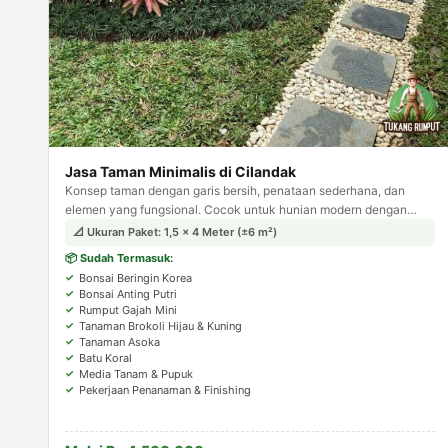
Jasa Taman Minimalis di Cilandak
Konsep taman dengan garis bersih, penataan sederhana, dan
elemen yang fungsional. Cocok untuk hunian modern dengan
lahan terbatas, tampil estetis tanpa kesan berlebihan.
📐 Ukuran Paket: 1,5 × 4 Meter (±6 m²)
📦 Sudah Termasuk:
Bonsai Beringin Korea
Bonsai Anting Putri
Rumput Gajah Mini
Tanaman Brokoli Hijau & Kuning
Tanaman Asoka
Batu Koral
Media Tanam & Pupuk
Pekerjaan Penanaman & Finishing