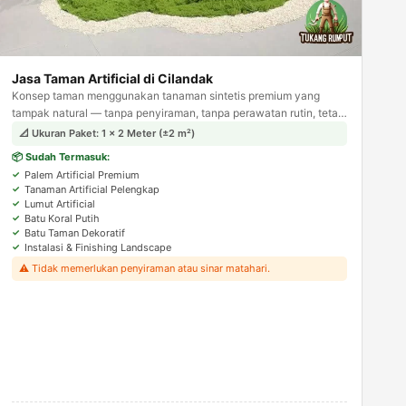
Jasa Taman Artificial di Cilandak
Konsep taman menggunakan tanaman sintetis premium yang
tampak natural — tanpa penyiraman, tanpa perawatan rutin, tetap
hijau sepanjang tahun. Solusi ideal untuk area indoor.
📐 Ukuran Paket: 1 × 2 Meter (±2 m²)
📦 Sudah Termasuk:
Palem Artificial Premium
Tanaman Artificial Pelengkap
Lumut Artificial
Batu Koral Putih
Batu Taman Dekoratif
Instalasi & Finishing Landscape
⚠️ Tidak memerlukan penyiraman atau sinar matahari.