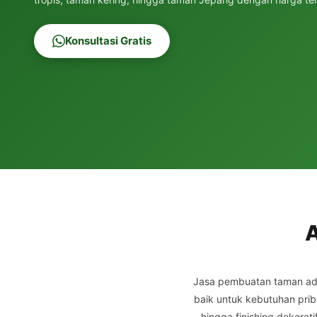
Konsultasi Gratis
A
Jasa pembuatan taman ad
baik untuk kebutuhan prib
hingga finishing dekora