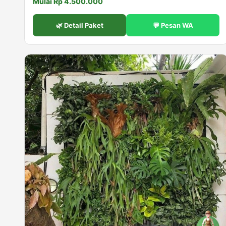
Mulai Rp 4.500.000
🌿 Detail Paket
💬 Pesan WA