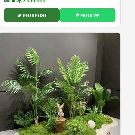
Mulai Rp 2.500.000
🌿 Detail Paket
💬 Pesan WA