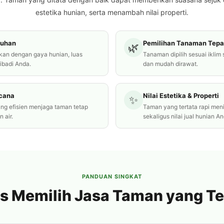
estetika hunian, serta menambah nilai properti.
tuhan
Pemilihan Tanaman Tepa
🌿
kan dengan gaya hunian, luas
Tanaman dipilih sesuai iklim
ribadi Anda.
dan mudah dirawat.
ncana
Nilai Estetika & Properti
✨
ang efisien menjaga taman tetap
Taman yang tertata rapi me
 air.
sekaligus nilai jual hunian An
PANDUAN SINGKAT
s Memilih Jasa Taman yang T