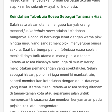
rosea
, kami menyediakan pilihan berbagai ukuran yang
siap kirim ke seluruh wilayah di Indonesia.
Keindahan Tabebuia Rosea Sebagai Tanaman Hias
Salah satu alasan utama mengapa banyak orang
mencari
jual tabebuia rosea
adalah keindahan
bunganya. Pohon ini berbunga lebat dengan warna pink
hingga ungu yang sangat mencolok, menyerupai bunga
sakura. Saat berbunga penuh,
tabebuia rosea
seolah
menjadi daya tarik utama di mana pun ia ditanam.
Tabebuia rosea
biasanya berbunga di musim kering,
menciptakan pemandangan yang spektakuler. Selain
sebagai hiasan, pohon ini juga memiliki manfaat lain,
seperti memberikan keteduhan dengan daun-daunnya
yang lebat. Karena itulah,
tabebuia rosea
sering ditanam
di taman-taman kota atau sepanjang jalan untuk
mempercantik suasana dan memberi kenyamanan pada
pejalan kaki atau pengendara.
Untuk Tanaman Bunga Lainya Anda Bisa Melihat