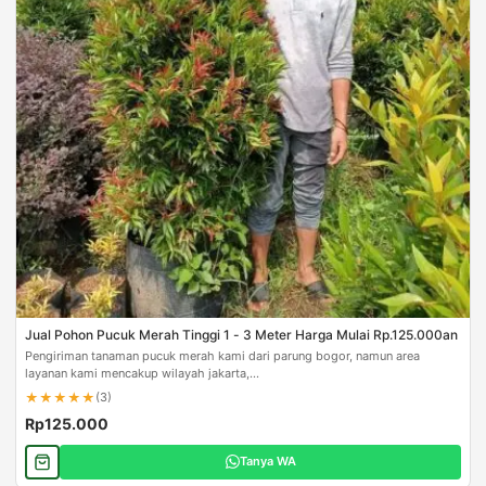
Jual Pohon Pucuk Merah Tinggi 1 - 3 Meter Harga Mulai Rp.125.000an
Pengiriman tanaman pucuk merah kami dari parung bogor, namun area
layanan kami mencakup wilayah jakarta,...
★
★
★
★
★
(3)
Rp125.000
Tanya WA