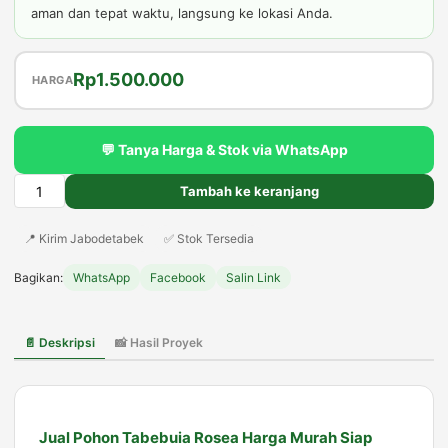
aman dan tepat waktu, langsung ke lokasi Anda.
Harga
Harga
Rp
1.500.000
HARGA
aslinya
saat
adalah:
ini
💬 Tanya Harga & Stok via WhatsApp
Rp2.500.000.
adalah:
Rp1.500.000.
Tambah ke keranjang
Kuantitas
Jual
📍 Kirim Jabodetabek
✅ Stok Tersedia
Tabebuia
Rosea
Bagikan:
WhatsApp
Facebook
Salin Link
Bunga
Pink
Harga
📄 Deskripsi
📸 Hasil Proyek
Terbaru
Siap
Kirim
Jual Pohon Tabebuia Rosea Harga Murah Siap