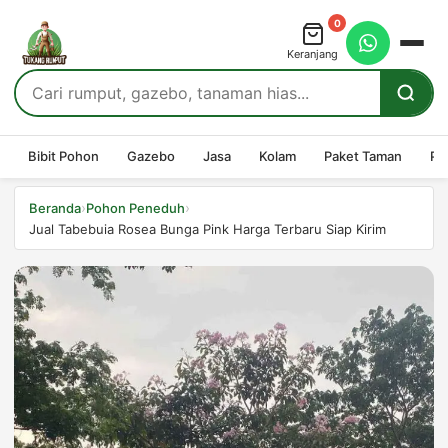
0
Keranjang
Bibit Pohon
Gazebo
Jasa
Kolam
Paket Taman
Pe
›
›
Beranda
Pohon Peneduh
Jual Tabebuia Rosea Bunga Pink Harga Terbaru Siap Kirim