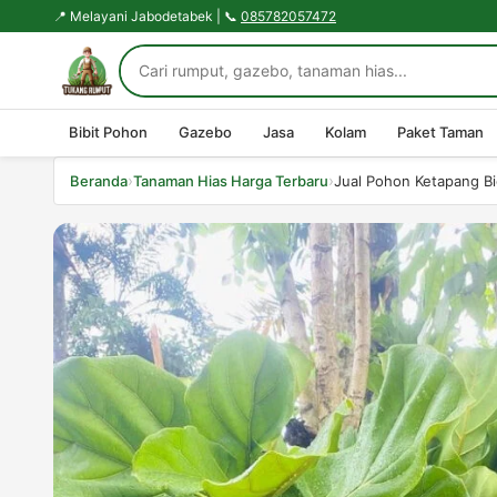
📍 Melayani Jabodetabek | 📞
085782057472
Bibit Pohon
Gazebo
Jasa
Kolam
Paket Taman
›
›
Beranda
Tanaman Hias Harga Terbaru
Jual Pohon Ketapang Bi