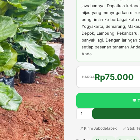
jawabannya. Dapatkan ketapan
hijau yang menyegarkan di ru
pengiriman ke berbagai kota 
Yogyakarta, Semarang, Makass
Depok, Lampung, Pekanbaru, 
banyak lagi. Dengan jaringan
setiap pesanan tanaman Anda 
Anda.
Harga
H
Rp
75.000
HARGA
aslinya
s
adalah:
in
💬 
Rp100.000
a
Kuantitas
Jual
R
📍 Kirim Jabodetabek
✅ Stok Te
Pohon
Ketapang