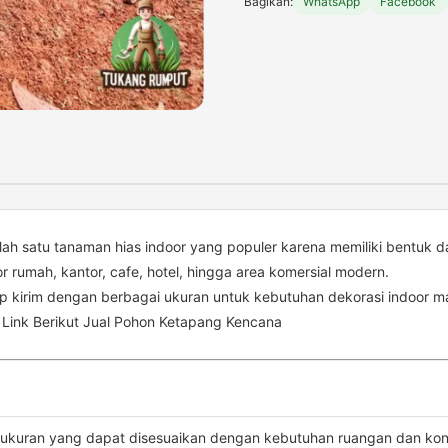
Bagikan:
WhatsApp
Facebook
Biola
Cantik
Tersedia
Bibit
dan
Ukuran
Besar
h satu tanaman hias indoor yang populer karena memiliki bentuk da
r rumah, kantor, cafe, hotel, hingga area komersial modern.
ap kirim dengan berbagai ukuran untuk kebutuhan dekorasi indoor 
Link Berikut
Jual Pohon Ketapang Kencana
ukuran yang dapat disesuaikan dengan kebutuhan ruangan dan konse