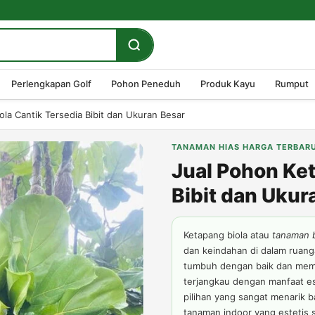
Perlengkapan Golf
Pohon Peneduh
Produk Kayu
Rumput
ola Cantik Tersedia Bibit dan Ukuran Besar
TANAMAN HIAS HARGA TERBAR
Jual Pohon Ket
Bibit dan Ukur
Ketapang biola atau
tanaman b
dan keindahan di dalam ruan
tumbuh dengan baik dan memp
terjangkau dengan manfaat e
pilihan yang sangat menarik b
tanaman indoor yang estetis 