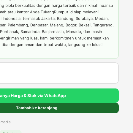
g biola berkualitas dengan harga terbaik dan nikmati nuansa
mah atau kantor Anda.TukangRumput.id siap melayani
di Indonesia, termasuk Jakarta, Bandung, Surabaya, Medan,
ar, Palembang, Denpasar, Malang, Bogor, Bekasi, Tangerang,
Pontianak, Samarinda, Banjarmasin, Manado, dan masih
 pengiriman yang luas, kami berkomitmen untuk memastikan
tiba dengan aman dan tepat waktu, langsung ke lokasi
arga
aat
i
Tanya Harga & Stok via WhatsApp
.
dalah:
Tambah ke keranjang
p75.000.
rsedia