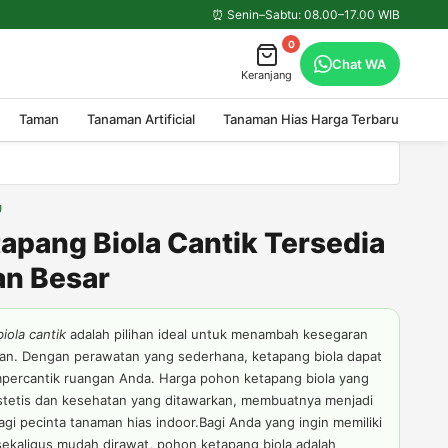
⏰ Senin–Sabtu: 08.00–17.00 WIB
0
Chat WA
Keranjang
Taman
Tanaman Artificial
Tanaman Hias Harga Terbaru
U
apang Biola Cantik Tersedia
an Besar
iola cantik
adalah pilihan ideal untuk menambah kesegaran
gan. Dengan perawatan yang sederhana, ketapang biola dapat
ercantik ruangan Anda. Harga pohon ketapang biola yang
stetis dan kesehatan yang ditawarkan, membuatnya menjadi
agi pecinta tanaman hias indoor.Bagi Anda yang ingin memiliki
sekaligus mudah dirawat, pohon ketapang biola adalah