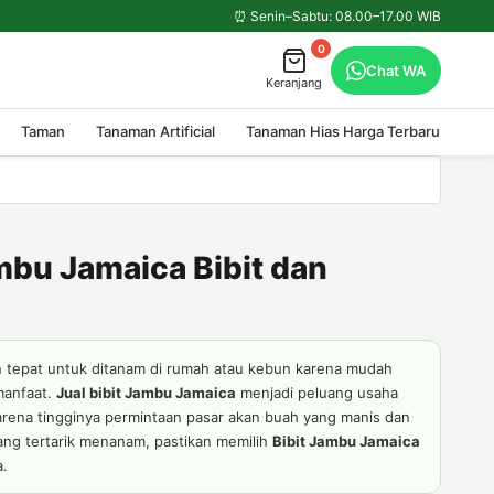
⏰ Senin–Sabtu: 08.00–17.00 WIB
0
Chat WA
Keranjang
Taman
Tanaman Artificial
Tanaman Hias Harga Terbaru
mbu Jamaica Bibit dan
n tepat untuk ditanam di rumah atau kebun karena mudah
manfaat.
Jual bibit Jambu Jamaica
menjadi peluang usaha
arena tingginya permintaan pasar akan buah yang manis dan
ang tertarik menanam, pastikan memilih
Bibit Jambu Jamaica
a.