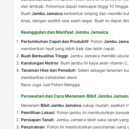
dan lembab. Pohonnya dapat mencapai tinggi 10 hingga 
Buah
Jambu Jamaica
berbentuk lonjong dan memiliki ku
khas, dengan sedikit rasa asam segar. Buah ini dapat din
Keunggulan dan Manfaat Jambu Jamaica
Pertumbuhan Cepat dan Produktif
: Pohon
Jambu Jama
memberikan hasil yang lebih baik dan lebih cepat.
Buah Berkualitas Tinggi
: Jambu Jamaica memiliki ukuran
Kandungan Nutrisi
: Buah jambu ini kaya akan vitamin 
Tanaman Hias dan Peneduh
: Selain sebagai tanaman b
memberikan keteduhan alami.
Baca Juga
Jual Pohon Mangga
Perawatan dan Cara Menanam Bibit Jambu Jamaic
Menanam
Bibit Jambu Jamaica
cukup mudah, asalkan men
Pemilihan Lokasi
: Pohon jambu ini membutuhkan banyak
Persiapan Tanah
: Jambu Jamaica lebih suka tanah yang
Penyiraman
: Pohon ini membutuhkan penyiraman yang c