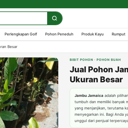
Perlengkapan Golf
Pohon Peneduh
Produk Kayu
Rumput
uran Besar
BIBIT POHON · POHON BUAH
Jual Pohon Ja
Ukuran Besar
Jambu Jamaica
adalah piliha
tumbuh dan memiliki banyak 
yang menjanjikan, terutama k
menyegarkan ini. Bagi Anda y
unggul dari penjual terpercay