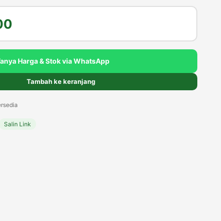
Harga
00
saat
ini
Tanya Harga & Stok via WhatsApp
00.
adalah:
Tambah ke keranjang
Rp3.500.000.
rsedia
Salin Link