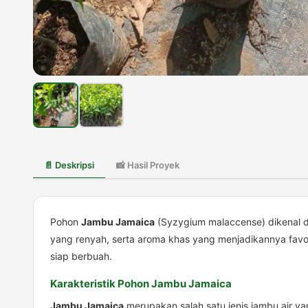
📄 Deskripsi
📸 Hasil Proyek
Pohon
Jambu Jamaica
(Syzygium malaccense) dikenal d
yang renyah, serta aroma khas yang menjadikannya favo
siap berbuah.
Karakteristik Pohon Jambu Jamaica
Jambu Jamaica
merupakan salah satu jenis jambu air ya