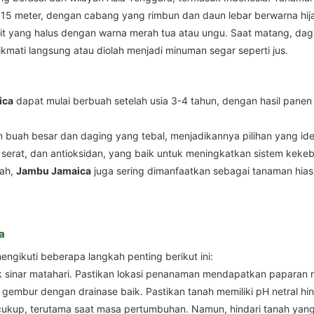
15 meter, dengan cabang yang rimbun dan daun lebar berwarna hija
lit yang halus dengan warna merah tua atau ungu. Saat matang, dagi
ikmati langsung atau diolah menjadi minuman segar seperti jus.
ica
dapat mulai berbuah setelah usia 3-4 tahun, dengan hasil panen
 buah besar dan daging yang tebal, menjadikannya pilihan yang ide
C, serat, dan antioksidan, yang baik untuk meningkatkan sistem kek
uah,
Jambu Jamaica
juga sering dimanfaatkan sebagai tanaman hia
a
gikuti beberapa langkah penting berikut ini:
 sinar matahari. Pastikan lokasi penanaman mendapatkan paparan m
 gembur dengan drainase baik. Pastikan tanah memiliki pH netral hi
ukup, terutama saat masa pertumbuhan. Namun, hindari tanah yang