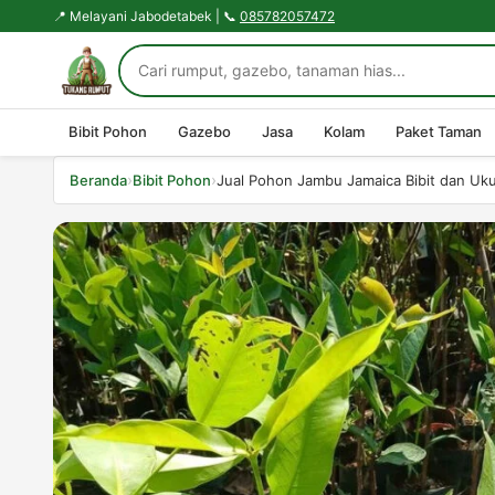
📍 Melayani Jabodetabek | 📞
085782057472
Bibit Pohon
Gazebo
Jasa
Kolam
Paket Taman
›
›
Beranda
Bibit Pohon
Jual Pohon Jambu Jamaica Bibit dan Uk