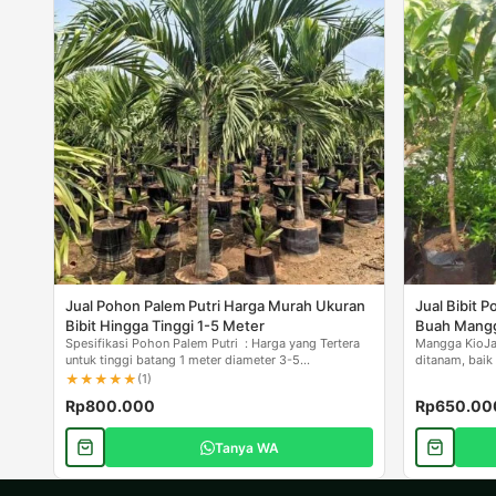
Jual Pohon Palem Putri Harga Murah Ukuran
Jual Bibit
Bibit Hingga Tinggi 1-5 Meter
Buah Mangga
Spesifikasi Pohon Palem Putri : Harga yang Tertera
Mangga KioJay
untuk tinggi batang 1 meter diameter 3-5...
ditanam, bai
tanaman hias..
★
★
★
★
★
(1)
Rp800.000
Rp650.00
Tanya WA