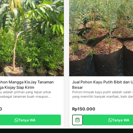
 Pohon Mangga KioJay Tanaman
Jual Pohon Kayu Putih Bibit dan 
 Kiojay Siap Kirim
Besar
 adalah pilihan yang tepat untuk
Pohon minyak kayu putih adalah salah
k sebagai tanaman buah maupun
yang memiliki banyak manfaat, baik dari
..
0
Rp150.000
Tanya WA
Tanya WA