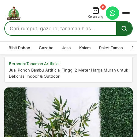
0
Keranjang
Bibit Pohon
Gazebo
Jasa
Kolam
Paket Taman
Pe
›
›
Beranda
Tanaman Artificial
Jual Pohon Bambu Artificial Tinggi 2 Meter Harga Murah untuk
Dekorasi Indoor & Outdoor