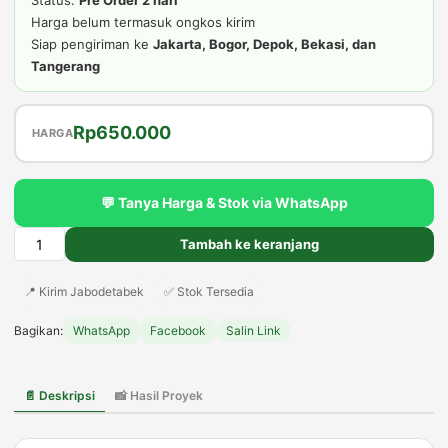
Harga belum termasuk ongkos kirim
Siap pengiriman ke
Jakarta, Bogor, Depok, Bekasi, dan
Tangerang
Harga
Harga
Rp
650.000
HARGA
aslinya
saat
adalah:
ini
💬 Tanya Harga & Stok via WhatsApp
Rp750.000.
adalah:
Rp650.000.
Tambah ke keranjang
Kuantitas
Jual
📍 Kirim Jabodetabek
✅ Stok Tersedia
Pohon
Bambu
Bagikan:
WhatsApp
Facebook
Salin Link
Artificial
Tinggi
2
📄 Deskripsi
📸 Hasil Proyek
Meter
Harga