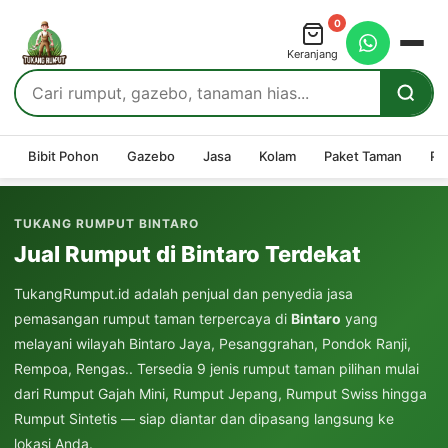
0
Keranjang
Bibit Pohon
Gazebo
Jasa
Kolam
Paket Taman
Pe
TUKANG RUMPUT BINTARO
Jual Rumput di Bintaro Terdekat
TukangRumput.id adalah penjual dan penyedia jasa
pemasangan rumput taman terpercaya di
Bintaro
yang
melayani wilayah Bintaro Jaya, Pesanggrahan, Pondok Ranji,
Rempoa, Rengas.. Tersedia 9 jenis rumput taman pilihan mulai
dari Rumput Gajah Mini, Rumput Jepang, Rumput Swiss hingga
Rumput Sintetis — siap diantar dan dipasang langsung ke
lokasi Anda.