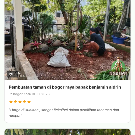
📷 6
Pembuatan taman di bogor raya bapak benjamin aldrin
📍 Bogor Kota,
📅 Jul 2026
★
★
★
★
★
"Harga di suaikan , sangat fleksibel dalam pemilihan tanaman dan
rumput"