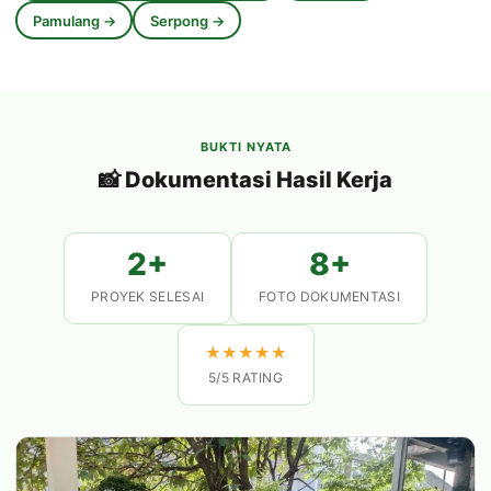
Pamulang →
Serpong →
BUKTI NYATA
📸 Dokumentasi Hasil Kerja
2+
8+
PROYEK SELESAI
FOTO DOKUMENTASI
★
★
★
★
★
5/5 RATING