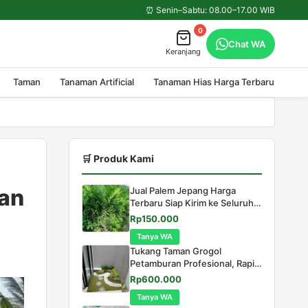
⏰ Senin–Sabtu: 08.00–17.00 WIB
0
Chat WA
Keranjang
Taman
Tanaman Artificial
Tanaman Hias Harga Terbaru
🛒 Produk Kami
dan
Jual Palem Jepang Harga
Terbaru Siap Kirim ke Seluruh
Indonesia
Harga
Harga
Rp
150.000
aslinya
saat
Tanya WA
adalah:
ini
Tukang Taman Grogol
Rp250.000.
adalah:
Petamburan Profesional, Rapi &
Rp150.000.
Berpengalaman
Harga
Harga
Rp
600.000
aslinya
saat
Tanya WA
adalah:
ini