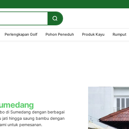
Perlengkapan Golf
Pohon Peneduh
Produk Kayu
Rumput
Sumedang
ebo
di Sumedang dengan berbagai
u jati hingga saung bambu dengan
 kami untuk pemesanan.