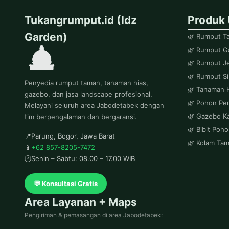
Tukangrumput.id (Idz
Produk
Garden)
🌿 Rumput T
🌿 Rumput Ga
🌿 Rumput J
🌿 Rumput Si
Penyedia rumput taman, tanaman hias,
🌿 Tanaman 
gazebo, dan jasa landscape profesional.
🌿 Pohon Pe
Melayani seluruh area Jabodetabek dengan
🌿 Gazebo Ka
tim berpengalaman dan bergaransi.
🌿 Bibit Poh
📍
Parung, Bogor, Jawa Barat
🌿 Kolam Ta
📱
+62 857-8205-7472
🕐
Senin – Sabtu: 08.00 – 17.00 WIB
💬 Konsultasi Gratis
Area Layanan + Maps
Pengiriman & pemasangan di area Jabodetabek: