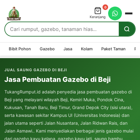
0
Keranjang
Bibit Pohon
Gazebo
Jasa
Kolam
Paket Taman
Pe
JUAL SAUNG GAZEBO DI BEJI
Jasa Pembuatan Gazebo di Beji
TukangRumput.id adalah penyedia jasa pembuatan gazebo di
Beji yang melayani wilayah Beji, Kemiri Muka, Pondok Cina,
Kukusan, Tanah Baru, Beji Timur, Grand Depok City (sisi utara),
serta kawasan sekitar Kampus UI (Universitas Indonesia) dan
jalan utama seperti Jalan Nusantara, Jalan Ridwan Rais, dan
Jalan Asmawi.. Kami menyediakan berbagai jenis gazebo mulai
dari gazebo kayu kelapa, gazebo kayu jati, saung bambu,