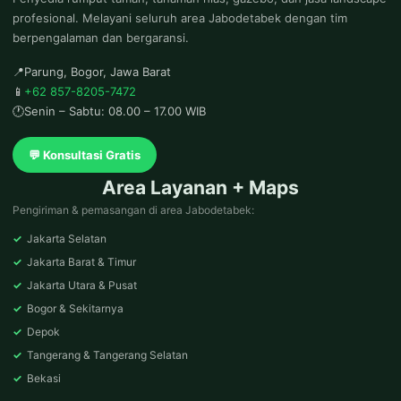
profesional. Melayani seluruh area Jabodetabek dengan tim
berpengalaman dan bergaransi.
📍
Parung, Bogor, Jawa Barat
📱
+62 857-8205-7472
🕐
Senin – Sabtu: 08.00 – 17.00 WIB
💬 Konsultasi Gratis
Area Layanan + Maps
Pengiriman & pemasangan di area Jabodetabek:
✓
Jakarta Selatan
✓
Jakarta Barat & Timur
✓
Jakarta Utara & Pusat
✓
Bogor & Sekitarnya
✓
Depok
✓
Tangerang & Tangerang Selatan
✓
Bekasi